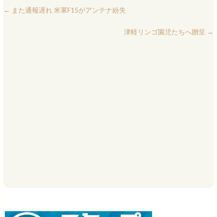
←
また通報遅れ 米軍F15がアンテナ紛失
津軽リンゴ園児たちへ贈呈
→