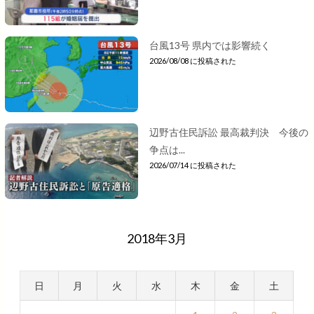
台風13号 県内では影響続く
2026/08/08 に投稿された
辺野古住民訴訟 最高裁判決 今後の
争点は...
2026/07/14 に投稿された
2018年3月
日
月
火
水
木
金
土