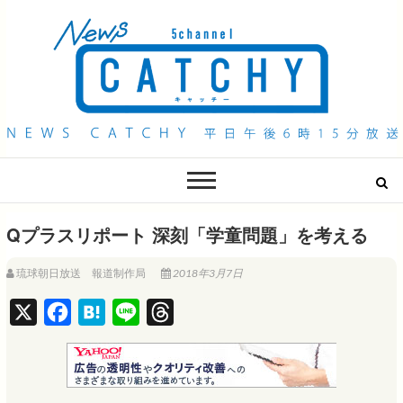
QAB NEWS Headline
キャッチー 月曜〜金曜 午後6時15分放送
Qプラスリポート 深刻「学童問題」を考える
琉球朝日放送 報道制作局
2018年3月7日
X
F
H
L
T
a
a
i
h
c
t
n
r
e
e
e
e