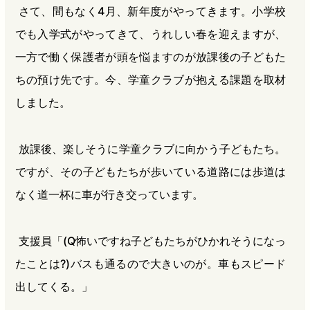
さて、間もなく4月、新年度がやってきます。小学校
b
n
a
でも入学式がやってきて、うれしい春を迎えますが、
o
a
d
o
s
一方で働く保護者が頭を悩ますのが放課後の子どもた
k
ちの預け先です。今、学童クラブが抱える課題を取材
しました。
放課後、楽しそうに学童クラブに向かう子どもたち。
ですが、その子どもたちが歩いている道路には歩道は
なく道一杯に車が行き交っています。
支援員「(Q怖いですね子どもたちがひかれそうになっ
たことは?)バスも通るので大きいのが。車もスピード
出してくる。」