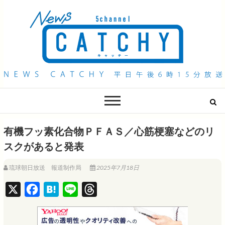
QAB NEWS Headline
キャッチー 月曜〜金曜 午後6時15分放送
有機フッ素化合物ＰＦＡＳ／心筋梗塞などのリ
スクがあると発表
琉球朝日放送 報道制作局
2025年7月18日
X
F
H
L
T
a
a
i
h
c
t
n
r