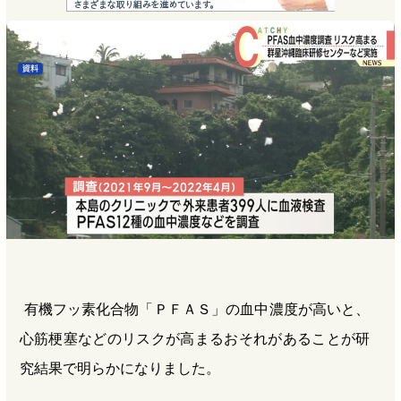
e
e
e
e
b
n
a
o
a
d
o
s
k
有機フッ素化合物「ＰＦＡＳ」の血中濃度が高いと、
心筋梗塞などのリスクが高まるおそれがあることが研
究結果で明らかになりました。