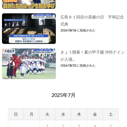
広島８１回目の原爆の日 平和記念
式典
2026/08/06 に投稿された
きょう開幕！夏の甲子園 沖尚ナイン
が入場...
2026/08/05 に投稿された
2025年7月
日
月
火
水
木
金
土
1
2
3
4
5