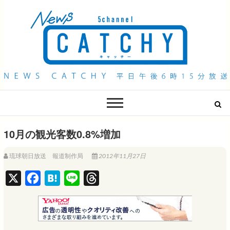
QAB NEWS Headline
キャッチー 月曜〜金曜 午後6時15分放送
10月の観光客数0.8%増加
琉球朝日放送 報道制作局
2012年11月27日
X
F
H
L
T
a
a
i
h
c
t
n
r
e
e
e
e