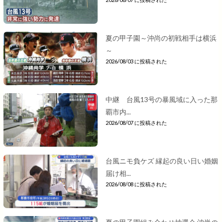
夏の甲子園～沖尚の初戦相手は横浜
～
2026/08/03 に投稿された
中継 台風13号の暴風域に入った那
覇市内...
2026/08/07 に投稿された
台風ニモ負ケズ 縁起の良い日い婚姻
届け相...
2026/08/08 に投稿された