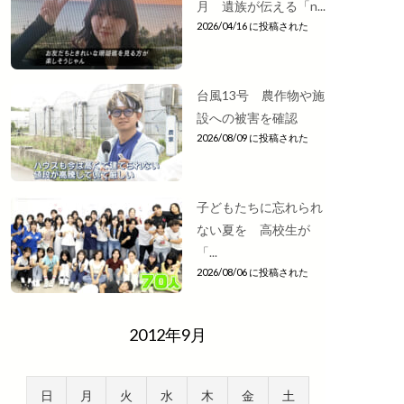
月 遺族が伝える「n...
2026/04/16 に投稿された
台風13号 農作物や施
設への被害を確認
2026/08/09 に投稿された
子どもたちに忘れられ
ない夏を 高校生が
「...
2026/08/06 に投稿された
2012年9月
日
月
火
水
木
金
土