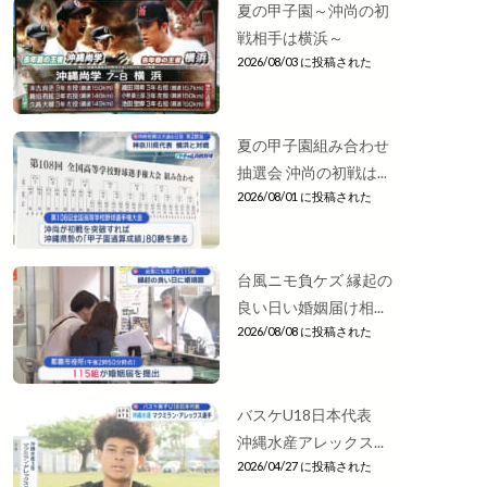
夏の甲子園～沖尚の初
戦相手は横浜～
2026/08/03 に投稿された
夏の甲子園組み合わせ
抽選会 沖尚の初戦は...
2026/08/01 に投稿された
台風ニモ負ケズ 縁起の
良い日い婚姻届け相...
2026/08/08 に投稿された
バスケU18日本代表
沖縄水産アレックス...
2026/04/27 に投稿された