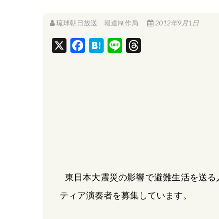
琉球朝日放送 報道制作局
2012年9月1日
X
F
H
L
T
a
a
i
h
c
t
n
r
e
e
e
e
b
n
a
o
a
d
o
s
k
東日本大震災の影響で避難生活を送る
ティア演奏者を募集しています。