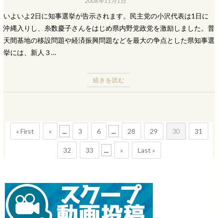
2006年11月1日
いよいよ2日に知事選挙が告示されます。民主党の小沢代表は1日に
沖縄入りし、糸数慶子さんをはじめ県内野党政党を激励しました。普
天間基地の移設問題や経済振興問題などを最大の争点とした県知事選
挙には、新人３…
続きを読む
« First
«
...
3
6
...
28
29
30
31
32
33
...
»
Last »