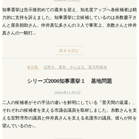
知事選挙は告示後初めての週末を迎え、知名度アップへ各候補者は精
力的に支持を訴えました。知事選挙に立候補しているのは糸数慶子さ
んと屋良朝助さん、仲井真弘多さんの３人で事実上、糸数さんと仲井
真さんの一騎打…
続きを読む
未分類
辺野古
、
選挙
、
やんばる
、
普天間基地
シリーズ2006知事選挙１ 基地問題
2006年11月3日
二人の候補者がその手法の違いを鮮明にしている『普天間の返還』、
それぞれの候補者を支える市議会議員を取材しました。糸数さんを支
える宜野湾市の議員と仲井真さんを支える名護市の議員。彼らが何を
望んでいるのか…