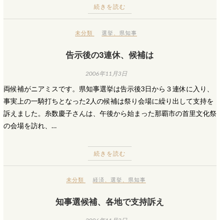
続きを読む
未分類
選挙
、
県知事
告示後の3連休、候補は
2006年11月3日
両候補がニアミスです。県知事選挙は告示後3日から３連休に入り、
事実上の一騎打ちとなった2人の候補は祭り会場に繰り出して支持を
訴えました。糸数慶子さんは、午後から始まった那覇市の首里文化祭
の会場を訪れ、…
続きを読む
未分類
経済
、
選挙
、
県知事
知事選候補、各地で支持訴え