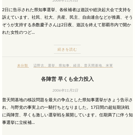
2006年11月3日
2日に告示された県知事選挙、各候補者は遊説や総決起大会で支持を
訴えています。社民、社大、共産、民主、自由連合などが推薦、そう
ぞうが支持する糸数慶子さんは2日夜、遊説を終えて那覇市内で開か
れた女性のつど…
続きを読む
未分類
辺野古
、
選挙
、
県知事
、
経済
、
普天間基地
、
米軍
各陣営 早くも全力投入
2006年11月2日
普天間基地の移設問題を最大の争点とした県知事選挙がきょう告示さ
れ、与野党の事実上の一騎打ちとなりました。17日間の超短期決戦
に両陣営、早くも激しい選挙戦を展開しています。任期満了に伴う知
事選挙に立候補…