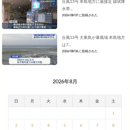
台風13号 本島地方に最接近 線状降
水帯...
2026/08/07 に投稿された
台風13号 大東島が暴風域 本島地方
は7...
2026/08/06 に投稿された
2026年8月
日
月
火
水
木
金
土
1
2
3
4
5
6
7
8