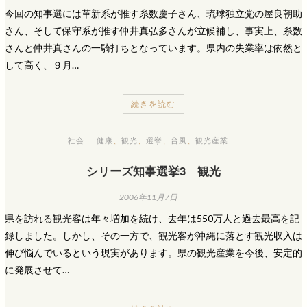
今回の知事選には革新系が推す糸数慶子さん、琉球独立党の屋良朝助
さん、そして保守系が推す仲井真弘多さんが立候補し、事実上、糸数
さんと仲井真さんの一騎打ちとなっています。県内の失業率は依然と
して高く、９月…
続きを読む
社会
健康
、
観光
、
選挙
、
台風
、
観光産業
シリーズ知事選挙3 観光
2006年11月7日
県を訪れる観光客は年々増加を続け、去年は550万人と過去最高を記
録しました。しかし、その一方で、観光客が沖縄に落とす観光収入は
伸び悩んでいるという現実があります。県の観光産業を今後、安定的
に発展させて…