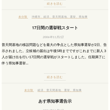
続きを読む
未分類
沖縄市
、
経済
、
普天間基地
、
選挙
、
県知事
17日間の選挙戦スタート
2006年11月2日
普天間基地の移設問題などを最大の争点とした県知事選挙が2日、告
示されました。立候補の届出は午後5時までですがこれまでに新人３
人が届け出を行い17日間の選挙戦がスタートしました。任期満了に
伴う県知事選挙…
続きを読む
未分類
経済
、
普天間基地
、
選挙
、
県知事
あす県知事選告示