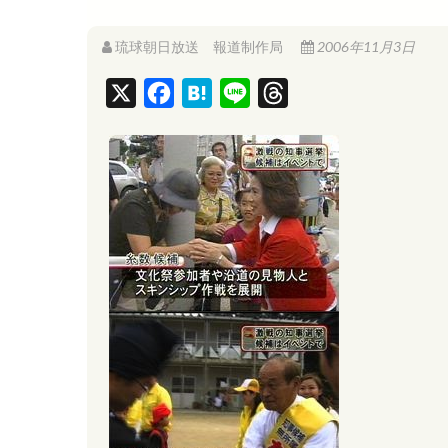
琉球朝日放送 報道制作局
2006年11月3日
X
F
H
L
T
a
a
i
h
c
t
n
r
e
e
e
e
b
n
a
o
a
d
o
s
k