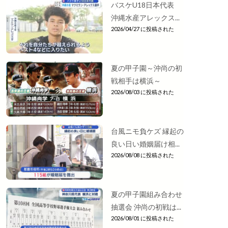
バスケU18日本代表
沖縄水産アレックス...
2026/04/27 に投稿された
夏の甲子園～沖尚の初
戦相手は横浜～
2026/08/03 に投稿された
台風ニモ負ケズ 縁起の
良い日い婚姻届け相...
2026/08/08 に投稿された
夏の甲子園組み合わせ
抽選会 沖尚の初戦は...
2026/08/01 に投稿された