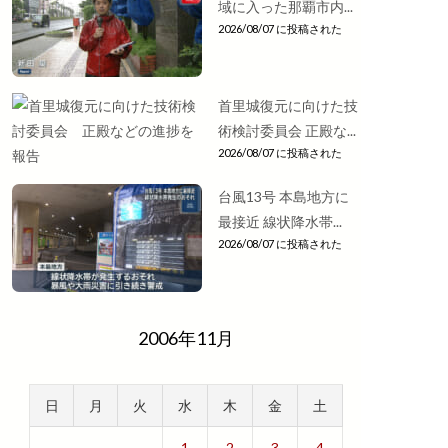
域に入った那覇市内...
2026/08/07 に投稿された
首里城復元に向けた技
術検討委員会 正殿な...
2026/08/07 に投稿された
台風13号 本島地方に
最接近 線状降水帯...
2026/08/07 に投稿された
2006年11月
日
月
火
水
木
金
土
1
2
3
4