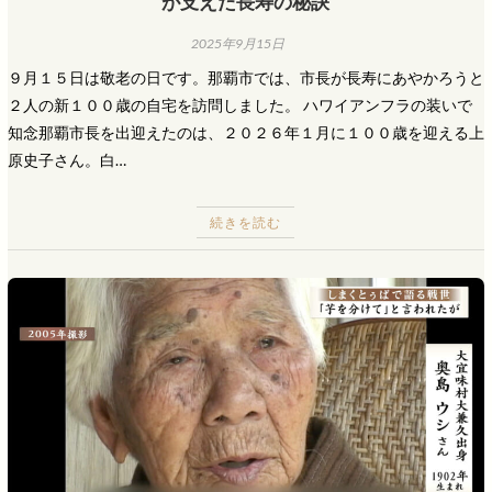
が支えた長寿の秘訣
2025年9月15日
９月１５日は敬老の日です。那覇市では、市長が長寿にあやかろうと
２人の新１００歳の自宅を訪問しました。 ハワイアンフラの装いで
知念那覇市長を出迎えたのは、２０２６年１月に１００歳を迎える上
原史子さん。白…
続きを読む