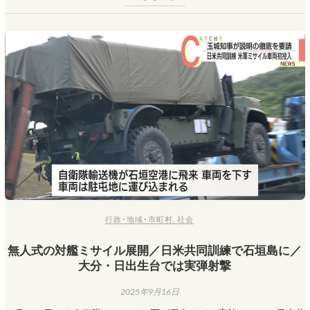
行政･地域･市町村
,
社会
無人式の対艦ミサイル展開／日米共同訓練で石垣島に／
大分・日出生台では実弾射撃
2025年9月16日