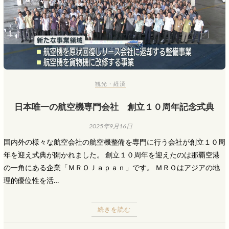
観光・経済
日本唯一の航空機専門会社 創立１０周年記念式典
2025年9月16日
国内外の様々な航空会社の航空機整備を専門に行う会社が創立１０周
年を迎え式典が開かれました。 創立１０周年を迎えたのは那覇空港
の一角にある企業「ＭＲＯＪａｐａｎ」です。 ＭＲＯはアジアの地
理的優位性を活…
続きを読む