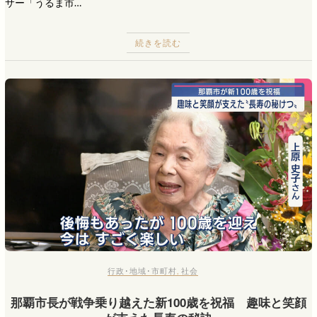
サー「うるま市…
続きを読む
行政･地域･市町村
,
社会
那覇市長が戦争乗り越えた新100歳を祝福 趣味と笑顔