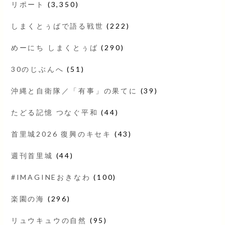
リポート
(3,350)
しまくとぅばで語る戦世
(222)
めーにち しまくとぅば
(290)
30のじぶんへ
(51)
沖縄と自衛隊／「有事」の果てに
(39)
たどる記憶 つなぐ平和
(44)
首里城2026 復興のキセキ
(43)
週刊首里城
(44)
#IMAGINEおきなわ
(100)
楽園の海
(296)
リュウキュウの自然
(95)