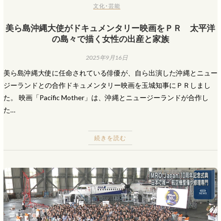
文化･芸能
美ら島沖縄大使がドキュメンタリー映画をＰＲ 太平洋
の島々で描く女性の出産と家族
2025年9月16日
美ら島沖縄大使に任命されている俳優が、自ら出演した沖縄とニュー
ジーランドとの合作ドキュメンタリー映画を玉城知事にＰＲしまし
た。 映画「Pacific Mother」は、沖縄とニュージーランドが合作し
た…
続きを読む