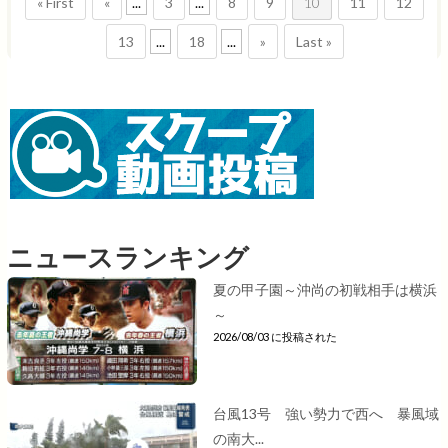
« First
«
...
3
...
8
9
10
11
12
13
...
18
...
»
Last »
ニュースランキング
夏の甲子園～沖尚の初戦相手は横浜
～
2026/08/03 に投稿された
台風13号 強い勢力で西へ 暴風域
の南大...