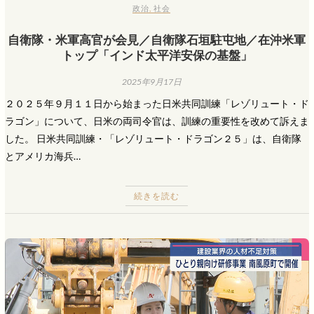
政治
,
社会
自衛隊・米軍高官が会見／自衛隊石垣駐屯地／在沖米軍
トップ「インド太平洋安保の基盤」
2025年9月17日
２０２５年９月１１日から始まった日米共同訓練「レゾリュート・ド
ラゴン」について、日米の両司令官は、訓練の重要性を改めて訴えま
した。 日米共同訓練・「レゾリュート・ドラゴン２５」は、自衛隊
とアメリカ海兵…
続きを読む