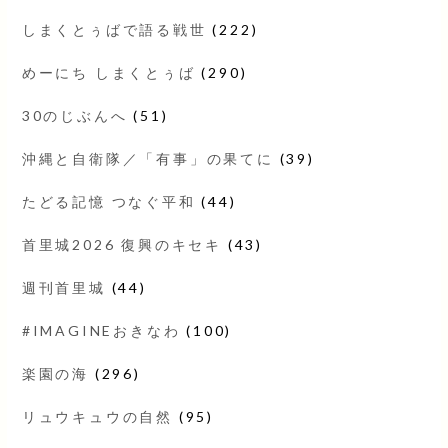
しまくとぅばで語る戦世
(222)
めーにち しまくとぅば
(290)
30のじぶんへ
(51)
沖縄と自衛隊／「有事」の果てに
(39)
たどる記憶 つなぐ平和
(44)
首里城2026 復興のキセキ
(43)
週刊首里城
(44)
#IMAGINEおきなわ
(100)
楽園の海
(296)
リュウキュウの自然
(95)