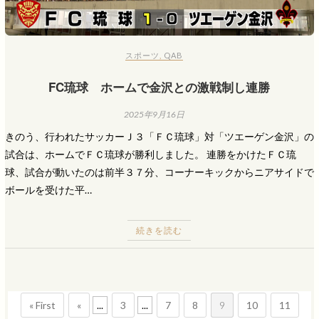
スポーツ
,
QAB
FC琉球 ホームで金沢との激戦制し連勝
2025年9月16日
きのう、行われたサッカーＪ３「ＦＣ琉球」対「ツエーゲン金沢」の
試合は、ホームでＦＣ琉球が勝利しました。 連勝をかけたＦＣ琉
球、試合が動いたのは前半３７分、コーナーキックからニアサイドで
ボールを受けた平…
続きを読む
« First
«
...
3
...
7
8
9
10
11