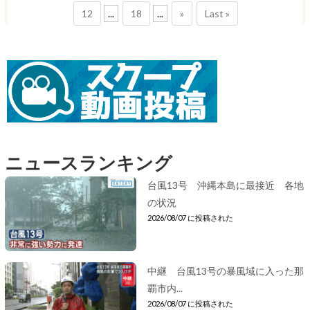
12
...
18
...
»
Last »
ニュースランキング
台風13号 沖縄本島に最接近 各地
の状況
2026/08/07 に投稿された
中継 台風13号の暴風域に入った那
覇市内...
2026/08/07 に投稿された