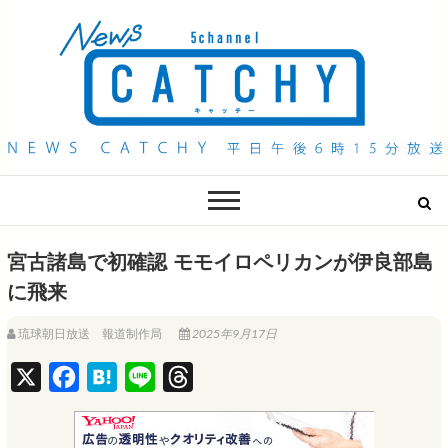
QAB NEWS Headline
キャッチー 月曜〜金曜 午後6時15分放送
宮古諸島で初確認 モモイロペリカンが伊良部島
に飛来
琉球朝日放送 報道制作局
2025年9月17日
X
F
H
L
T
a
a
i
h
c
t
n
r