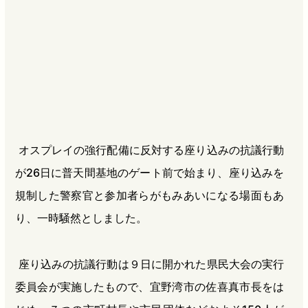
b
n
a
o
a
d
o
s
k
オスプレイの強行配備に反対する座り込みの抗議行動
が26日に普天間基地のゲート前で始まり、座り込みを
規制した警察官と参加者らがもみあいになる場面もあ
り、一時騒然としました。
座り込みの抗議行動は９日に開かれた県民大会の実行
委員会が実施したもので、宜野湾市の佐喜真市長をは