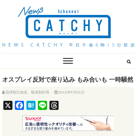
QAB NEWS Headline
キャッチー 月曜〜金曜 午後6時15分放送
オスプレイ反対で座り込み もみ合いも 一時騒然
琉球朝日放送 報道制作局
2012年9月26日
X
F
H
L
T
a
a
i
h
c
t
n
r
e
e
e
e