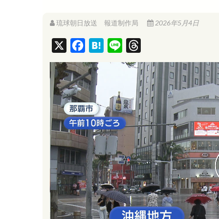
琉球朝日放送 報道制作局
2026年5月4日
X
F
H
L
T
a
a
i
h
c
t
n
r
e
e
e
e
b
n
a
o
a
d
o
s
k