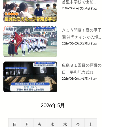
首里中学校で出前...
2026/08/06 に投稿された
きょう開幕！夏の甲子
園 沖尚ナインが入場...
2026/08/05 に投稿された
広島８１回目の原爆の
日 平和記念式典
2026/08/06 に投稿された
2026年5月
日
月
火
水
木
金
土