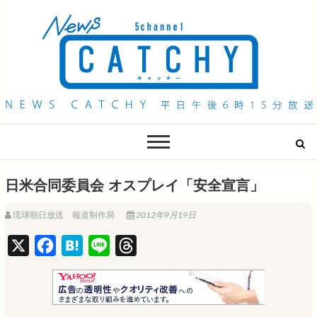
QAB NEWS Headline
キャッチー 月曜〜金曜 午後6時15分放送
日米合同委員会 オスプレイ「安全宣言」
琉球朝日放送 報道制作局
2012年9月19日
X
F
H
L
T
a
a
i
h
c
t
n
r
e
e
e
e