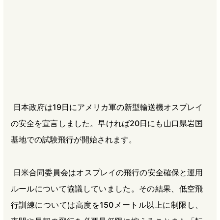
b
n
a
o
a
d
o
s
k
日本政府は19日にアメリカ軍の新型輸送機オスプレイ
の安全を宣言しました。早ければ20日にも山口県岩国
基地での試験飛行が開始されます。
日米合同委員会はオスプレイの飛行の安全確保と運用
ルールについて協議していました。その結果、低空飛
行訓練については高度を150メートル以上に制限し、