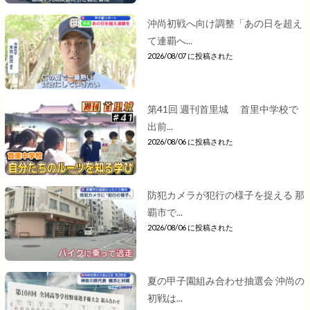
沖尚初戦へ向け調整「あの日を超え
て連覇へ...
2026/08/07 に投稿された
第41回 週刊首里城 首里中学校で
出前...
2026/08/06 に投稿された
防犯カメラが犯行の様子を捉える 那
覇市で...
2026/08/06 に投稿された
夏の甲子園組み合わせ抽選会 沖尚の
初戦は...