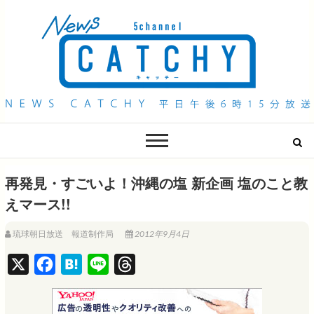
QAB NEWS Headline
キャッチー 月曜〜金曜 午後6時15分放送
再発見・すごいよ！沖縄の塩 新企画 塩のこと教
えマース!!
琉球朝日放送 報道制作局
2012年9月4日
X
F
H
L
T
a
a
i
h
c
t
n
r