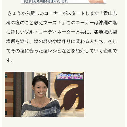
e
e
e
e
きょうから新しいコーナーがスタートします「青山志
b
n
a
穂の塩のこと教えマース！」このコーナーは沖縄の塩
o
a
d
o
s
に詳しいソルトコーディネーターと共に、各地域の製
k
塩所を巡り、塩の歴史や塩作りに関わる人たち、そし
てその塩に合った塩レシピなどを紹介していく企画で
す。