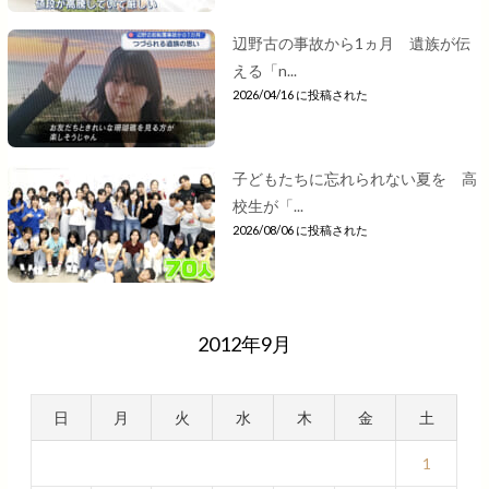
辺野古の事故から1ヵ月 遺族が伝
える「n...
2026/04/16 に投稿された
子どもたちに忘れられない夏を 高
校生が「...
2026/08/06 に投稿された
2012年9月
日
月
火
水
木
金
土
1