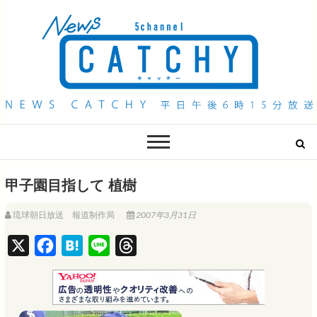
QAB NEWS Headline
キャッチー 月曜〜金曜 午後6時15分放送
甲子園目指して 植樹
琉球朝日放送 報道制作局
2007年3月31日
X
F
H
L
T
a
a
i
h
c
t
n
r
e
e
e
e