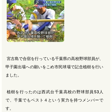
b
n
a
o
a
d
o
s
k
宮古島で合宿を行っている千葉県の高校野球部員が、
甲子園出場への願いをこめ市民球場で記念植樹を行い
ました。
植樹を行ったのは西武台千葉高校の野球部員53人
で、千葉でもベスト４という実力を持つメンバーで
す。