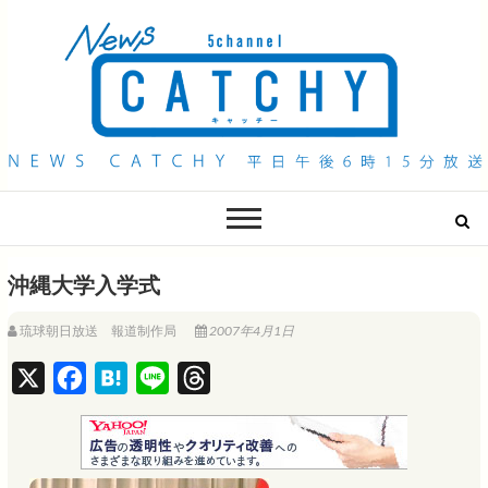
QAB NEWS Headline
キャッチー 月曜〜金曜 午後6時15分放送
沖縄大学入学式
琉球朝日放送 報道制作局
2007年4月1日
X
F
H
L
T
a
a
i
h
c
t
n
r
e
e
e
e