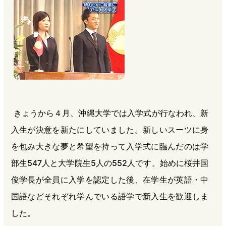
b
n
a
o
a
d
o
s
k
きょうから４月、沖縄大学では入学式が行なわれ、新
入生が決意を新たにしていました。新しいスーツに身
を包み大きな夢と希望を持って入学式に臨んだのは学
部生547人と大学院生5人の552人です。始めに桜井国
俊学長が全員に入学を認定した後、在学生が英語・中
国語などそれぞれ学んでいる語学で新入生を歓迎しま
した。