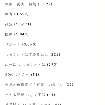
気象・災害・自然
(3,092)
教育
(3,552)
政治
(10,691)
国際
(1,849)
リポート
(3,350)
しまくとぅばで語る戦世
(222)
めーにち しまくとぅば
(290)
30のじぶんへ
(51)
沖縄と自衛隊／「有事」の果てに
(39)
たどる記憶 つなぐ平和
(44)
首里城2026 復興のキセキ
(43)