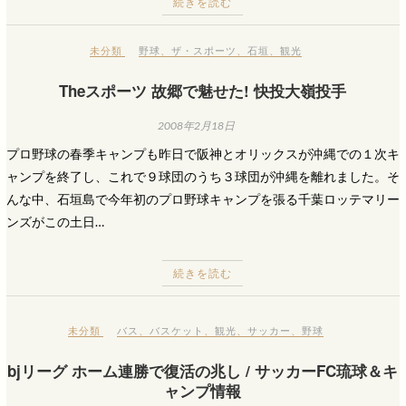
続きを読む
未分類
野球
、
ザ・スポーツ
、
石垣
、
観光
Theスポーツ 故郷で魅せた! 快投大嶺投手
2008年2月18日
プロ野球の春季キャンプも昨日で阪神とオリックスが沖縄での１次キ
ャンプを終了し、これで９球団のうち３球団が沖縄を離れました。そ
んな中、石垣島で今年初のプロ野球キャンプを張る千葉ロッテマリー
ンズがこの土日…
続きを読む
未分類
バス
、
バスケット
、
観光
、
サッカー
、
野球
bjリーグ ホーム連勝で復活の兆し / サッカーFC琉球＆キ
ャンプ情報