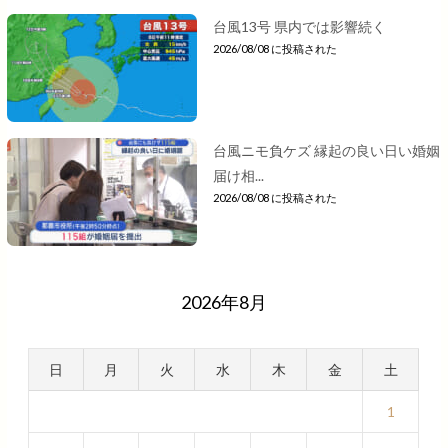
台風13号 県内では影響続く
2026/08/08 に投稿された
台風ニモ負ケズ 縁起の良い日い婚姻
届け相...
2026/08/08 に投稿された
2026年8月
日
月
火
水
木
金
土
1