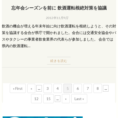
忘年会シーズンを前に 飲酒運転根絶対策を協議
2012年11月9日
飲酒の機会が増える年末年始に向け飲酒運転を根絶しようと、その対
策を協議する会合が県庁で開かれました。会合には交通安全協会やバ
スやタクシーの事業者飲食業界の代表らが参加しました。 会合では
県内の飲酒運転…
続きを読む
« First
«
...
3
4
5
6
7
8
...
12
15
...
»
Last »