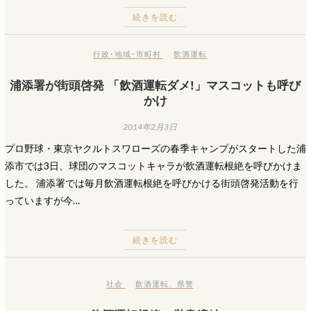
続きを読む
行政･地域･市町村
飲酒運転
浦添署が街頭啓発 「飲酒運転ダメ!」マスコットも呼び
かけ
2014年2月3日
プロ野球・東京ヤクルトスワローズの春季キャンプがスタートした浦
添市では3日、球団のマスコットキャラが飲酒運転根絶を呼びかけま
した。 浦添署では毎月飲酒運転根絶を呼びかける街頭啓発活動を行
っていますが今…
続きを読む
社会
飲酒運転
、
県警