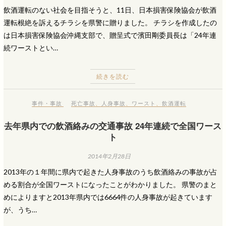
飲酒運転のない社会を目指そうと、11日、日本損害保険協会が飲酒
運転根絶を訴えるチラシを県警に贈りました。 チラシを作成したの
は日本損害保険協会沖縄支部で、贈呈式で濱田剛委員長は「24年連
続ワーストとい…
続きを読む
事件・事故
死亡事故
、
人身事故
、
ワースト
、
飲酒運転
去年県内での飲酒絡みの交通事故 24年連続で全国ワース
ト
2014年2月28日
2013年の１年間に県内で起きた人身事故のうち飲酒絡みの事故が占
める割合が全国ワーストになったことがわかりました。 県警のまと
めによりますと2013年県内では6664件の人身事故が起きています
が、うち…