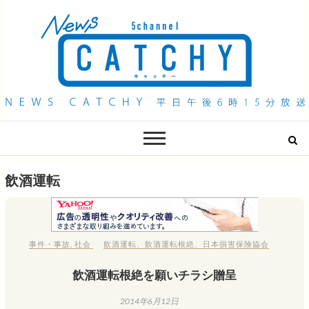
QAB NEWS Headline
キャッチー 月曜〜金曜 午後6時15分放送
飲酒運転
事件・事故
,
社会
飲酒運転
、
飲酒運転根絶
、
日本損害保険協会
飲酒運転根絶を願いチラシ贈呈
2014年6月12日