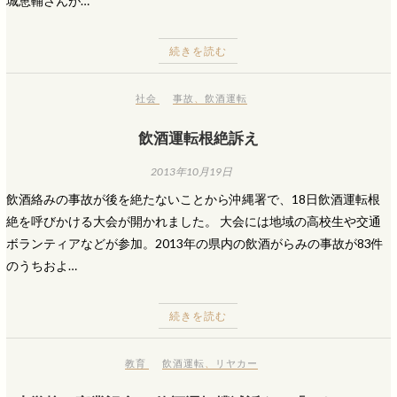
城恵輔さんが…
続きを読む
社会
事故
、
飲酒運転
飲酒運転根絶訴え
2013年10月19日
飲酒絡みの事故が後を絶たないことから沖縄署で、18日飲酒運転根
絶を呼びかける大会が開かれました。 大会には地域の高校生や交通
ボランティアなどが参加。2013年の県内の飲酒がらみの事故が83件
のうちおよ…
続きを読む
教育
飲酒運転
、
リヤカー