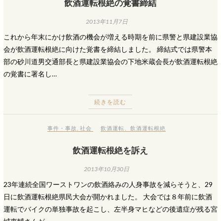
飲酒運転根絶の覚書締結
2013年11月7日
これから年末にかけ飲酒の機会が増える時期を前に県警と県建設業協
会が飲酒運転根絶に向けた覚書を締結しました。 締結式では県警本
部の砂川道男交通部長と県建設業協会の下地米蔵会長が飲酒運転根絶
の覚書に署名し…
続きを読む
事件・事故
,
社会
飲酒運転
、
飲酒運転根絶
飲酒運転根絶を訴え
2013年10月30日
23年連続全国ワーストワンの飲酒絡みの人身事故を減らそうと、29
日に飲酒運転根絶県民大会が開かれました。 大会では８年前に飲酒
運転でバイクの単独事故を起こし、左半身マヒなどの後遺症が残る宮