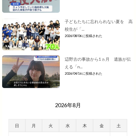
子どもたちに忘れられない夏を 高
校生が「...
2026/08/06 に投稿された
辺野古の事故から1ヵ月 遺族が伝
える「n...
2026/04/16 に投稿された
2026年8月
日
月
火
水
木
金
土