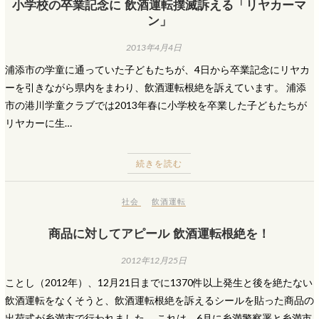
小学校の卒業記念に 飲酒運転撲滅訴える「リヤカーマ
ン」
2013年4月4日
浦添市の学童に通っていた子どもたちが、4日から卒業記念にリヤカ
ーを引きながら県内をまわり、飲酒運転根絶を訴えています。 浦添
市の港川学童クラブでは2013年春に小学校を卒業した子どもたちが
リヤカーに生…
続きを読む
社会
飲酒運転
商品に対してアピール 飲酒運転根絶を！
2012年12月25日
ことし（2012年）、12月21日までに1370件以上発生と後を絶たない
飲酒運転をなくそうと、飲酒運転根絶を訴えるシールを貼った商品の
出荷式が糸満市で行われました。 これは、6月に糸満警察署と糸満市