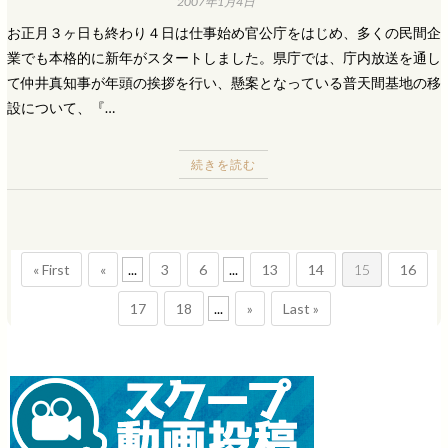
2007年1月4日
お正月３ヶ日も終わり４日は仕事始め官公庁をはじめ、多くの民間企
業でも本格的に新年がスタートしました。県庁では、庁内放送を通し
て仲井真知事が年頭の挨拶を行い、懸案となっている普天間基地の移
設について、『…
続きを読む
« First
«
...
3
6
...
13
14
15
16
17
18
...
»
Last »