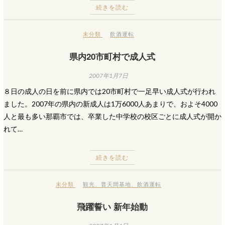
続きを読む
未分類
飲酒運転
県内20市町村で成人式
2007年1月7日
８日の成人の日を前に県内では20市町村で一足早い成人式が行われ
ました。2007年の県内の新成人は1万6000人あまりで、およそ4000
人と最も多い那覇市では、卒業した中学校の校区ごとに成人式が開か
れて…
続きを読む
未分類
観光
、
普天間基地
、
飲酒運転
飛躍誓い 新年始動