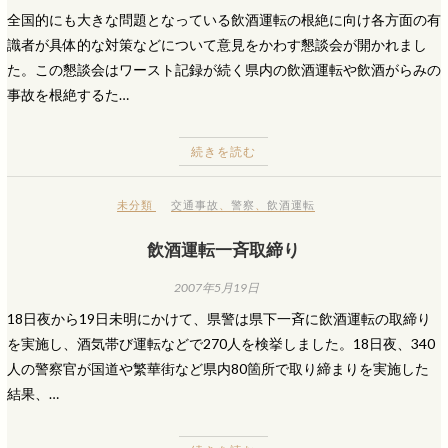
全国的にも大きな問題となっている飲酒運転の根絶に向け各方面の有
識者が具体的な対策などについて意見をかわす懇談会が開かれまし
た。この懇談会はワースト記録が続く県内の飲酒運転や飲酒がらみの
事故を根絶するた…
続きを読む
未分類
交通事故
、
警察
、
飲酒運転
飲酒運転一斉取締り
2007年5月19日
18日夜から19日未明にかけて、県警は県下一斉に飲酒運転の取締り
を実施し、酒気帯び運転などで270人を検挙しました。18日夜、340
人の警察官が国道や繁華街など県内80箇所で取り締まりを実施した
結果、…