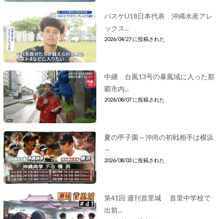
バスケU18日本代表 沖縄水産アレ
ックス...
2026/04/27 に投稿された
中継 台風13号の暴風域に入った那
覇市内...
2026/08/07 に投稿された
夏の甲子園～沖尚の初戦相手は横浜
～
2026/08/03 に投稿された
第41回 週刊首里城 首里中学校で
出前...