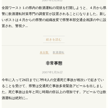
2007年3月26日
全国ワースト１の県内の飲酒運転の現状を打開しようと、４月から県
警に飲酒運転対策専門の調査官が設置されることになりました。新し
いポストは４月からの県警の組織改変で県警本部交通企画課の中に設
置され、警視ク…
続きを読む
未分類
飲酒運転
非常事態
2007年1月26日
今年に入って26日までに7件8人の交通死亡事故が相次いで起きてい
ることを受けて、県警は交通死亡事故多発緊急アピールを出しまし
た。死亡事故は去年と同じ時期の倍以上の増加です。アピールでは飲
酒運転は絶対に…