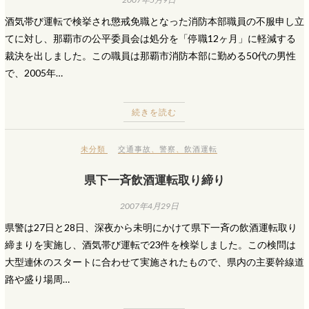
酒気帯び運転で検挙され懲戒免職となった消防本部職員の不服申し立
てに対し、那覇市の公平委員会は処分を「停職12ヶ月」に軽減する
裁決を出しました。この職員は那覇市消防本部に勤める50代の男性
で、2005年…
続きを読む
未分類
交通事故
、
警察
、
飲酒運転
県下一斉飲酒運転取り締り
2007年4月29日
県警は27日と28日、深夜から未明にかけて県下一斉の飲酒運転取り
締まりを実施し、酒気帯び運転で23件を検挙しました。この検問は
大型連休のスタートに合わせて実施されたもので、県内の主要幹線道
路や盛り場周…