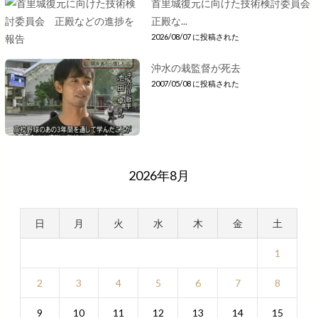
首里城復元に向けた技術検討委員会
正殿な...
2026/08/07 に投稿された
沖水の栽監督が死去
2007/05/08 に投稿された
2026年8月
日
月
火
水
木
金
土
1
2
3
4
5
6
7
8
9
10
11
12
13
14
15