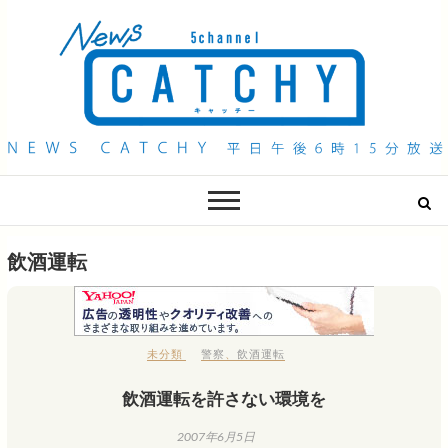
QAB NEWS Headline
キャッチー 月曜〜金曜 午後6時15分放送
飲酒運転
未分類
警察
、
飲酒運転
飲酒運転を許さない環境を
2007年6月5日