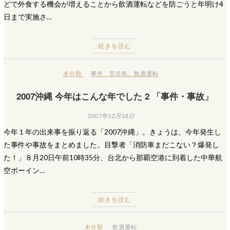
どで外食する機会が増えることから飲酒運転などを防ごうと年明け4
日まで実施さ…
続きを読む
未分類
事件
、
宮古島
、
飲酒運転
2007沖縄 今年はこんな年でした 2 「事件・事故」
2007年12月18日
今年１年の出来事を振り返る「2007沖縄」。きょうは、今年発生し
た事件や事故をまとめました。目撃者「消防車まだこない？爆発し
た！」８月20日午前10時35分、台北から那覇空港に到着した中華航
空ボーイン…
続きを読む
未分類
飲酒運転