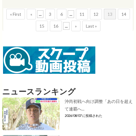
« First
«
...
3
6
...
11
12
13
14
15
16
...
»
Last »
ニュースランキング
沖尚初戦へ向け調整「あの日を超え
て連覇へ...
2026/08/07 に投稿された