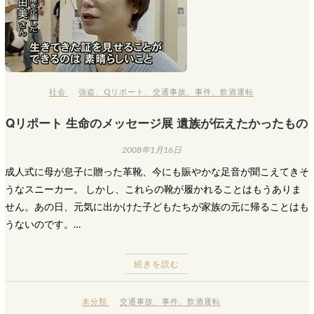
社会
強盗
、
Qリポート
、
交通事故
、
事件
、
飲酒運転
Qリポート 生命のメッセージ展 遺族が伝えたかったもの
2008年1月16日
成人式に母が息子に贈った革靴、今にも賑やかな足音が聞こえてきそ
うなスニーカー。 しかし、これらの靴が履かれることはもうありま
せん。あの日、元気に出かけた子どもたちが家族の元に帰ることはも
うないのです。…
続きを読む
未分類
交通事故
、
事件
、
飲酒運転