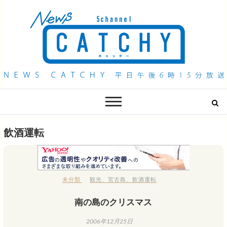
QAB NEWS Headline
キャッチー 月曜〜金曜 午後6時15分放送
飲酒運転
未分類
観光
、
宮古島
、
飲酒運転
南の島のクリスマス
2006年12月25日