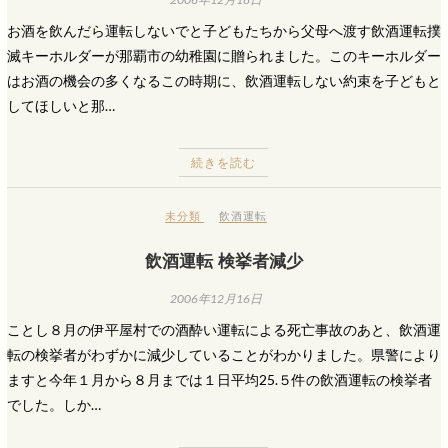
お酒を飲んだら運転しないでと子どもたちから父母へ渡す飲酒運転撲
滅キーホルダーが那覇市の幼稚園に贈られました。このキーホルダー
はお酒の機会の多くなるこの時期に、飲酒運転しない約束を子どもと
してほしいと那…
続きを読む
未分類
飲酒運転
飲酒運転 検挙者減少
2006年12月16日
ことし８月の伊平屋村での酒酔い運転による死亡事故のあと、飲酒運
転の検挙者がわずかに減少していることがわかりました。県警により
ますと今年１月から８月までは１日平均25.５件の飲酒運転の検挙者
でした。しか…