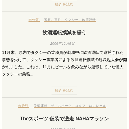
続きを読む
未分類
警察
、
事件
、
タクシー
、
飲酒運転
飲酒運転撲滅を誓う
2006年12月8日
11月末、県内でタクシーの乗務員が勤務中に飲酒運転で逮捕された
事態を受けて、タクシー事業者による飲酒運転撲滅の総決起大会が開
かれました。これは、11月にビールを飲みながら運転していた個人
タクシーの乗務…
続きを読む
未分類
飲酒運転
、
ザ・スポーツ
、
ゴルフ
、
ゆいレール
Theスポーツ 仮装で激走 NAHAマラソン