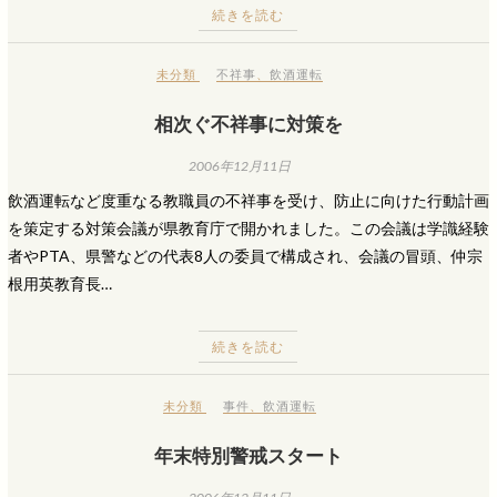
続きを読む
未分類
不祥事
、
飲酒運転
相次ぐ不祥事に対策を
2006年12月11日
飲酒運転など度重なる教職員の不祥事を受け、防止に向けた行動計画
を策定する対策会議が県教育庁で開かれました。この会議は学識経験
者やPTA、県警などの代表8人の委員で構成され、会議の冒頭、仲宗
根用英教育長…
続きを読む
未分類
事件
、
飲酒運転
年末特別警戒スタート