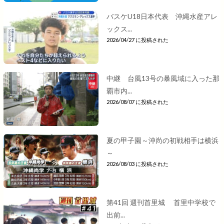
バスケU18日本代表 沖縄水産アレ
ックス...
2026/04/27 に投稿された
中継 台風13号の暴風域に入った那
覇市内...
2026/08/07 に投稿された
夏の甲子園～沖尚の初戦相手は横浜
～
2026/08/03 に投稿された
第41回 週刊首里城 首里中学校で
出前...