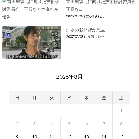
首里城復元に向けた技術検討委員会
正殿な...
2026/08/07 に投稿された
沖水の栽監督が死去
2007/05/08 に投稿された
2026年8月
日
月
火
水
木
金
土
1
2
3
4
5
6
7
8
9
10
11
12
13
14
15