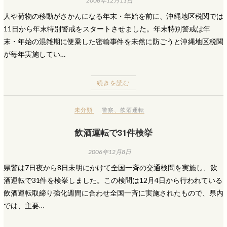
2006年12月11日
人や荷物の移動がさかんになる年末・年始を前に、沖縄地区税関では
11日から年末特別警戒をスタートさせました。年末特別警戒は年
末・年始の混雑期に便乗した密輸事件を未然に防ごうと沖縄地区税関
が毎年実施してい…
続きを読む
未分類
警察
、
飲酒運転
飲酒運転で31件検挙
2006年12月8日
県警は7日夜から8日未明にかけて全国一斉の交通検問を実施し、飲
酒運転で31件を検挙しました。この検問は12月4日から行われている
飲酒運転取締り強化週間に合わせ全国一斉に実施されたもので、県内
では、主要…