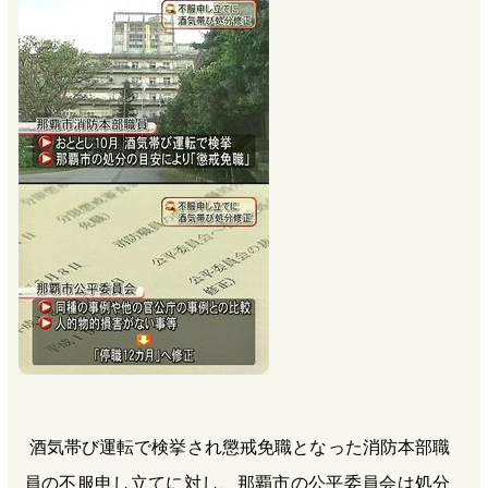
b
n
a
o
a
d
o
s
k
酒気帯び運転で検挙され懲戒免職となった消防本部職
員の不服申し立てに対し、那覇市の公平委員会は処分