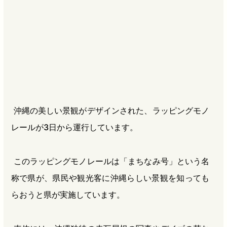
b
n
a
o
a
d
o
s
k
沖縄の美しい景観がデザインされた、ラッピングモノ
レールが3日から運行しています。
このラッピングモノレールは「まちなみ号」という名
称で県が、県民や観光客に沖縄らしい景観を知っても
らおうと県が実施しています。