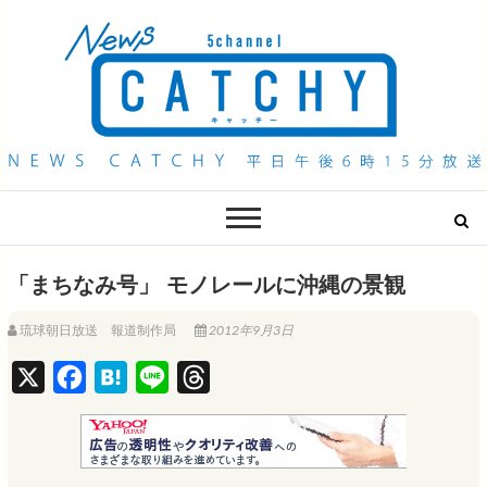
QAB NEWS Headline
キャッチー 月曜〜金曜 午後6時15分放送
「まちなみ号」 モノレールに沖縄の景観
琉球朝日放送 報道制作局
2012年9月3日
X
F
H
L
T
a
a
i
h
c
t
n
r
e
e
e
e