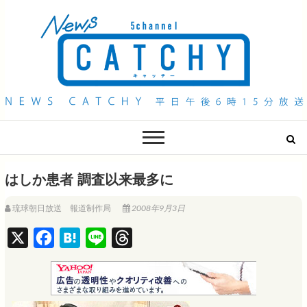
QAB NEWS Headline
キャッチー 月曜〜金曜 午後6時15分放送
はしか患者 調査以来最多に
琉球朝日放送 報道制作局
2008年9月3日
X
F
H
L
T
a
a
i
h
c
t
n
r
e
e
e
e