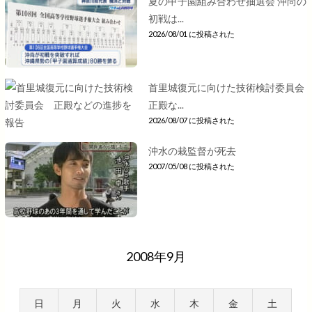
夏の甲子園組み合わせ抽選会 沖尚の
初戦は...
2026/08/01 に投稿された
首里城復元に向けた技術検討委員会
正殿な...
2026/08/07 に投稿された
沖水の栽監督が死去
2007/05/08 に投稿された
2008年9月
日
月
火
水
木
金
土