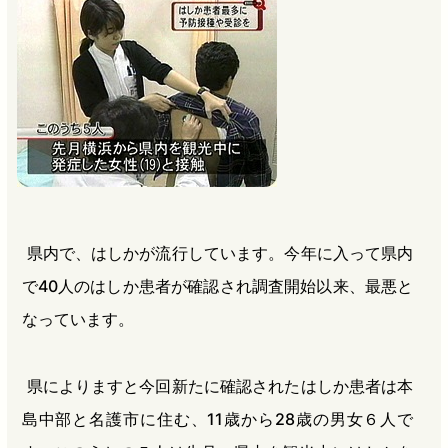
b
n
a
o
a
d
o
s
k
県内で、はしかが流行しています。今年に入って県内
で40人のはしか患者が確認され調査開始以来、最悪と
なっています。
県によりますと今回新たに確認されたはしか患者は本
島中部と名護市に住む、11歳から28歳の男女６人で