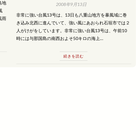
島地
2008年9月13日
風
非常に強い台風13号は、13日も八重山地方を暴風域に巻
風雨
き込み北西に進んでいて、強い風にあおられ石垣市では２
人がけがをしています。非常に強い台風13号は、午前10
時には与那国島の南西およそ50キロの海上…
続きを読む