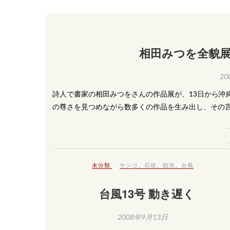
相田みつを全貌展
20
詩人で書家の相田みつをさんの作品展が、13日から沖
の尊さを見つめながら数多くの作品を生み出し、その言
未分類
サンゴ
、
石垣
、
観光
、
台風
台風13号 動き遅く
2008年9月13日