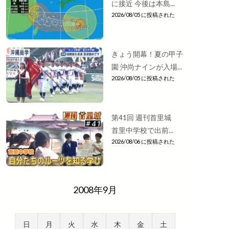
に接近 今後は本島...
2026/08/05 に投稿された
きょう開幕！夏の甲子
園 沖尚ナインが入場...
2026/08/05 に投稿された
第41回 週刊首里城
首里中学校で出前...
2026/08/06 に投稿された
2008年9月
日
月
火
水
木
金
土