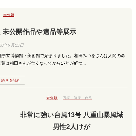
未分類
 未公開作品や遺品等展示
08年9月13日
縄県立博物館・美術館で始まりました。相田みつをさんは人間の命
葉は相田さんが亡くなってから17年が経つ…
続きを読む
未分類
石垣
、
健康
、
台風
非常に強い台風13号 八重山暴風域
男性2人けが