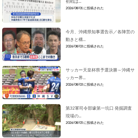
初戦は...
2026/08/01 に投稿された
今月、沖縄県知事選告示／各陣営の
動きと構...
2026/08/03 に投稿された
サッカー天皇杯県予選決勝～沖縄サ
ッカー界...
2026/08/03 に投稿された
第32軍司令部壕第一坑口 発掘調査
現場の...
2026/08/05 に投稿された