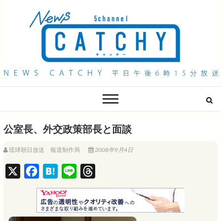
QAB NEWS Headline
キャッチー 月曜〜金曜 午後6時15分放送
公室長、外交政策部長と面談
琉球朝日放送 報道制作局
2008年9月4日
X
F
H
L
T
a
a
i
h
c
t
n
r
e
e
e
e