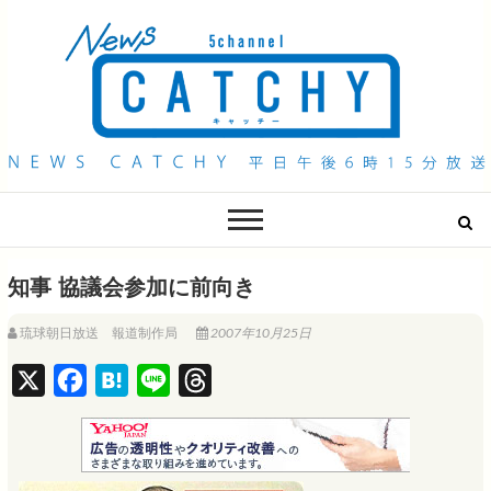
QAB NEWS Headline
キャッチー 月曜〜金曜 午後6時15分放送
知事 協議会参加に前向き
琉球朝日放送 報道制作局
2007年10月25日
X
F
H
L
T
a
a
i
h
c
t
n
r
e
e
e
e