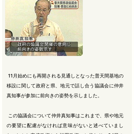
b
n
a
o
a
d
o
s
k
11月始めにも再開される見通しとなった普天間基地の
移設に関して政府と県、地元で話し合う協議会に仲井
真知事が参加に前向きの姿勢を示しました。
この協議会について仲井真知事はこれまで、県や地元
の要望に配慮がなければ意味がないと述べていまし