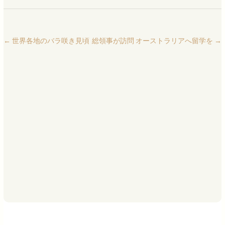
←
世界各地のバラ咲き見頃
総領事が訪問 オーストラリアへ留学を
→