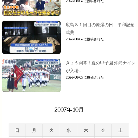
2026/08/06 に投稿された
広島８１回目の原爆の日 平和記念
式典
2026/08/06 に投稿された
きょう開幕！夏の甲子園 沖尚ナイン
が入場...
2026/08/05 に投稿された
2007年10月
日
月
火
水
木
金
土