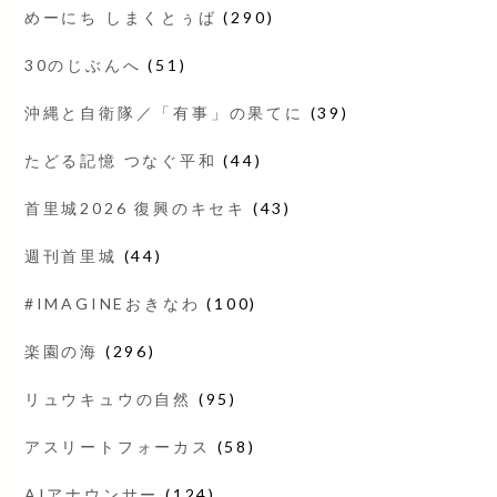
めーにち しまくとぅば
(290)
30のじぶんへ
(51)
沖縄と自衛隊／「有事」の果てに
(39)
たどる記憶 つなぐ平和
(44)
首里城2026 復興のキセキ
(43)
週刊首里城
(44)
#IMAGINEおきなわ
(100)
楽園の海
(296)
リュウキュウの自然
(95)
アスリートフォーカス
(58)
AIアナウンサー
(124)