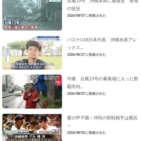
台風13号 沖縄本島に最接近 各地
の状況
2026/08/07 に投稿された
バスケU18日本代表 沖縄水産アレ
ックス...
2026/04/27 に投稿された
中継 台風13号の暴風域に入った那
覇市内...
2026/08/07 に投稿された
夏の甲子園～沖尚の初戦相手は横浜
～
2026/08/03 に投稿された