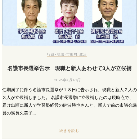
行政･地域･市町村
,
政治
名護市長選挙告示 現職と新人あわせて3人が立候補
2026年1月18日
任期満了に伴う名護市長選挙が１８日に告示され、現職と新人２人の
３人が立候補しました。 名護市長選挙に立候補したのは現時点で、
届け出順に新人で学習塾経営の伊波勝也さんと、新人で前の市議会議
員の翁長久美子…
続きを読む