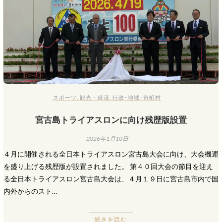
スポーツ
,
観光・経済
,
行政･地域･市町村
宮古島トライアスロンに向け残歴版設置
2026年1月10日
４月に開催される全日本トライアスロン宮古島大会に向け、大会機運
を盛り上げる残歴版が設置されました。 第４０回大会の節目を迎え
る全日本トライアスロン宮古島大会は、４月１９日に宮古島市内で国
内外からのスト…
続きを読む