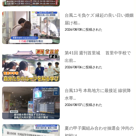
台風ニモ負ケズ 縁起の良い日い婚姻
届け相...
2026/08/08 に投稿された
第41回 週刊首里城 首里中学校で
出前...
2026/08/06 に投稿された
台風13号 本島地方に最接近 線状降
水帯...
2026/08/07 に投稿された
夏の甲子園組み合わせ抽選会 沖尚の
初戦は...