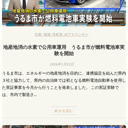
行政･地域･市町村
,
AIアナウンサー
地産地消の水素で公用車運用 うるま市が燃料電池車実
験を開始
2026年1月12日
うるま市は、エネルギーの地産地消を目的に、連携協定を結んだ県内
３社と協力して、県内の自治体では初となる燃料電池自動車を使用し
た実証事業を今月から行うことを発表しました。 この実証実験で
は、市内で製造さ…
続きを読む