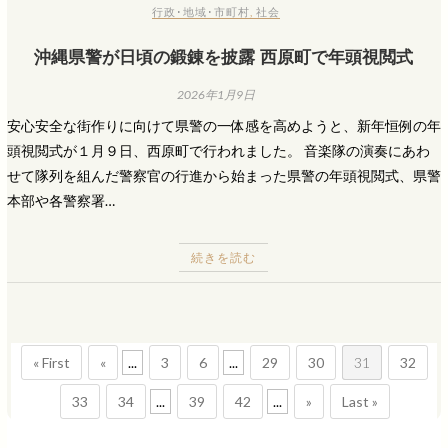
行政･地域･市町村
,
社会
沖縄県警が日頃の鍛錬を披露 西原町で年頭視閲式
2026年1月9日
安心安全な街作りに向けて県警の一体感を高めようと、新年恒例の年
頭視閲式が１月９日、西原町で行われました。 音楽隊の演奏にあわ
せて隊列を組んだ警察官の行進から始まった県警の年頭視閲式、県警
本部や各警察署…
続きを読む
« First
«
...
3
6
...
29
30
31
32
33
34
...
39
42
...
»
Last »