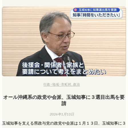
行政･地域･市町村
,
政治
オール沖縄系の政党や会派、玉城知事に３選目出馬を要
請
2026年1月13日
玉城知事を支える県政与党の政党や会派は１月１３日、玉城知事に３