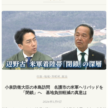
行政･地域･市町村
,
政治
小泉防衛大臣の本島訪問 名護市の米軍ヘリパッドを
「閉鎖」へ 基地負担軽減の真意は
2026年1月9日