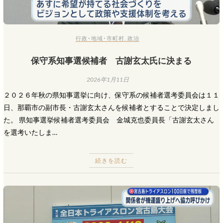
行政･地域･市町村
,
政治
保守系知事選候補者 古謝玄太氏に決まる
2026年1月11日
２０２６年秋の県知事選挙に向け、保守系の候補者選考委員会は１１
日、那覇市の副市長・古謝玄太さんを候補者とすることで決定しまし
た。 県知事選挙候補者選考委員会 金城克也委員長「古謝玄太さん
を選考いたしま…
続きを読む