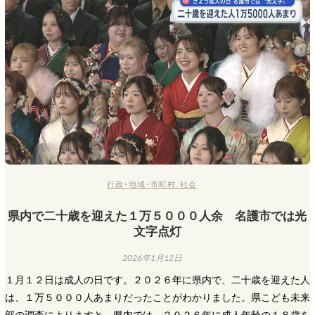
行政･地域･市町村
,
社会
県内で二十歳を迎えた１万５０００人余 名護市では光
文字点灯
2026年1月12日
１月１２日は成人の日です。２０２６年に県内で、二十歳を迎えた人
は、１万５０００人あまりだったことがわかりました。県こども未来
部の調査によりますと、県内では、２０２６年に成人年齢の１８歳を