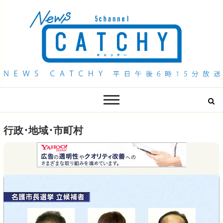
QAB NEWS Headline
キャッチー 月曜〜金曜 午後6時15分放送
行政･地域･市町村