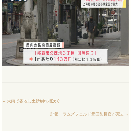
←
大雨で各地に土砂崩れ相次ぐ
訃報 ラムズフェルド元国防長官が死去
→