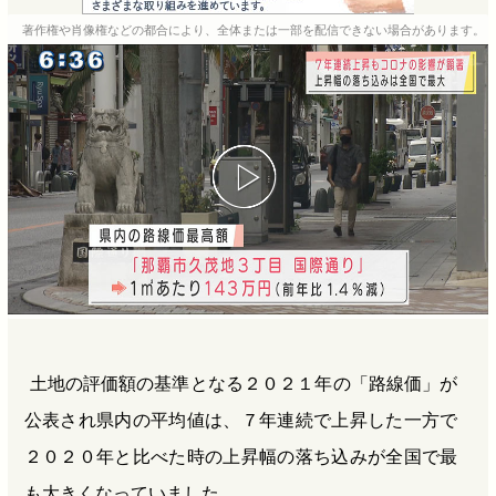
e
e
e
e
著作権や肖像権などの都合により、全体または一部を配信できない場合があります。
b
n
a
o
a
d
o
s
k
土地の評価額の基準となる２０２１年の「路線価」が
公表され県内の平均値は、７年連続で上昇した一方で
２０２０年と比べた時の上昇幅の落ち込みが全国で最
も大きくなっていました。