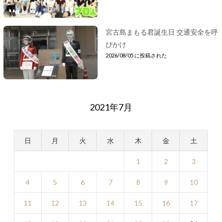
宮古島まもる君誕生日 交通安全を呼
びかけ
2026/08/05 に投稿された
2021年7月
日
月
火
水
木
金
土
1
2
3
4
5
6
7
8
9
10
11
12
13
14
15
16
17