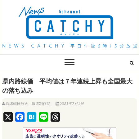
QAB NEWS Headline
キャッチー 月曜〜金曜 午後6時15分放送
県内路線価 平均値は７年連続上昇も全国最大
の落ち込み
琉球朝日放送 報道制作局
2021年7月1日
X
F
H
L
T
a
a
i
h
c
t
n
r