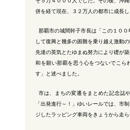
そ５万４０００人でした。その後、沖縄
併を経て現在、３２万人の都市に成長し
那覇市の城間幹子市長は「この１００
して復興と幾多の困難を乗り越え激動の
先達の英気とたゆまぬ努力により礎が築
和を願い那覇を思う心をつないでこら
す」と述べました。
市は、まちの変遷をまとめた記念誌
「出発進行～！」ゆいレールでは、市制
ジしたラッピング車両をきょうから走ら