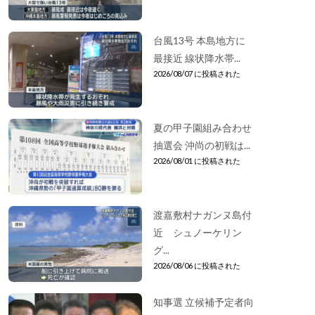
台風13号 本島地方に
最接近 線状降水帯...
2026/08/07 に投稿された
夏の甲子園組み合わせ
抽選会 沖尚の初戦は...
2026/08/01 に投稿された
渡嘉敷村ナガンヌ島付
近 シュノーケリン
グ...
2026/08/06 に投稿された
知事選 立候補予定者向