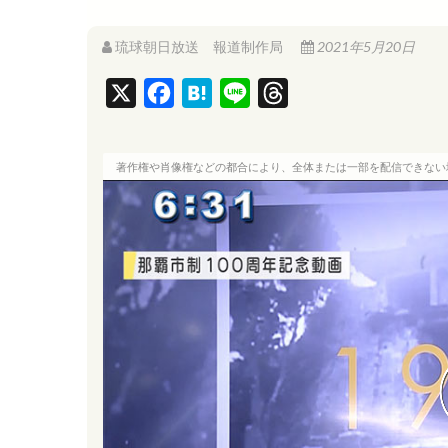
琉球朝日放送 報道制作局
2021年5月20日
X
F
H
L
T
a
a
i
h
c
t
n
r
著作権や肖像権などの都合により、全体または一部を配信できない
e
e
e
e
b
n
a
o
a
d
o
s
k