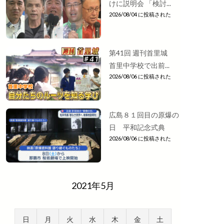
けに説明会 「検討...
2026/08/04 に投稿された
第41回 週刊首里城
首里中学校で出前...
2026/08/06 に投稿された
広島８１回目の原爆の
日 平和記念式典
2026/08/06 に投稿された
2021年5月
日
月
火
水
木
金
土