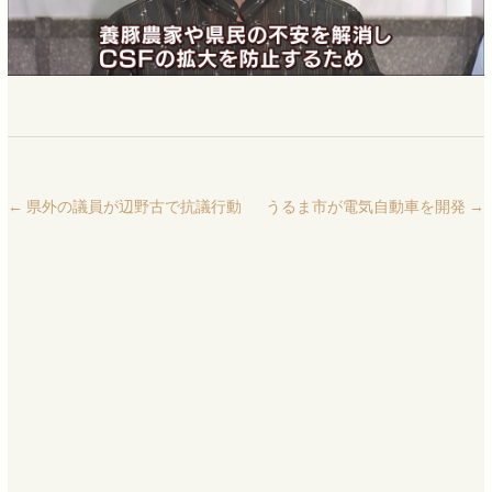
←
県外の議員が辺野古で抗議行動
うるま市が電気自動車を開発
→