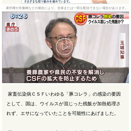
e
e
e
e
著作権や肖像権などの都合により、全体または一部を配信できない場合があります。
b
n
a
o
a
d
o
s
k
家畜伝染病ＣＳＦいわゆる「豚コレラ」の感染の要因
として、国は、ウイルスが混じった残飯が加熱処理さ
れず、エサになっていたことを可能性にあげました。