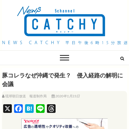
QAB NEWS Headline
キャッチー 月曜〜金曜 午後6時15分放送
豚コレラなぜ沖縄で発生？ 侵入経路の解明に
会議
琉球朝日放送 報道制作局
2020年1月23日
X
F
H
L
T
a
a
i
h
c
t
n
r