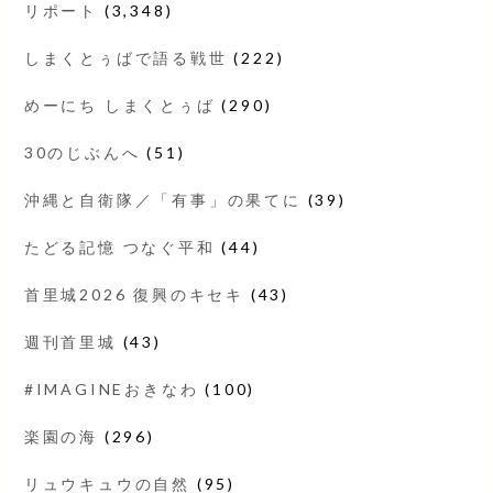
リポート
(3,348)
しまくとぅばで語る戦世
(222)
めーにち しまくとぅば
(290)
30のじぶんへ
(51)
沖縄と自衛隊／「有事」の果てに
(39)
たどる記憶 つなぐ平和
(44)
首里城2026 復興のキセキ
(43)
週刊首里城
(43)
#IMAGINEおきなわ
(100)
楽園の海
(296)
リュウキュウの自然
(95)