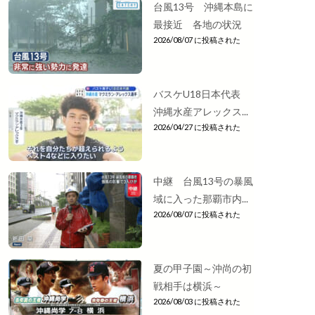
台風13号 沖縄本島に
最接近 各地の状況
2026/08/07 に投稿された
バスケU18日本代表
沖縄水産アレックス...
2026/04/27 に投稿された
中継 台風13号の暴風
域に入った那覇市内...
2026/08/07 に投稿された
夏の甲子園～沖尚の初
戦相手は横浜～
2026/08/03 に投稿された