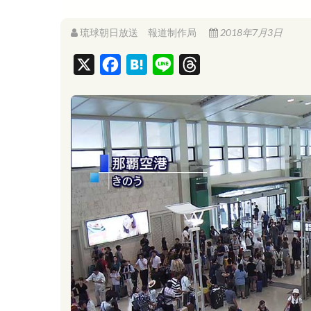
琉球朝日放送 報道制作局
2018年7月3日
X
F
H
L
T
a
a
i
h
c
t
n
r
e
e
e
e
b
n
a
o
a
d
o
s
k