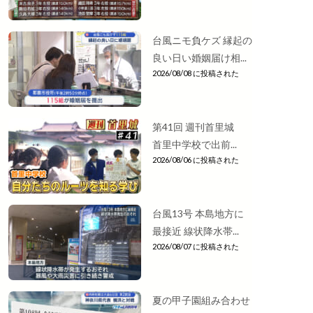
台風ニモ負ケズ 縁起の
良い日い婚姻届け相...
2026/08/08 に投稿された
第41回 週刊首里城
首里中学校で出前...
2026/08/06 に投稿された
台風13号 本島地方に
最接近 線状降水帯...
2026/08/07 に投稿された
夏の甲子園組み合わせ