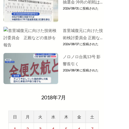
抽選会 沖尚の初戦は...
2026/08/01 に投稿された
首里城復元に向けた技
術検討委員会 正殿な...
2026/08/07 に投稿された
ノロノロ台風13号 影
響長引く
2026/08/08 に投稿された
2018年7月
日
月
火
水
木
金
土
1
2
3
4
5
6
7