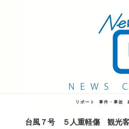
QAB NEWS Headli
キャッチー 月曜〜金曜 午後6時15分放送
リポート
事件・事故
台風７号 ５人重軽傷 観光