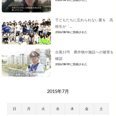
子どもたちに忘れられない夏を 高
校生が「...
2026/08/06 に投稿された
台風13号 農作物や施設への被害を
確認
2026/08/09 に投稿された
2015年7月
日
月
火
水
木
金
土