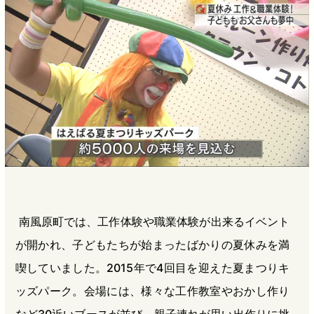
b
n
a
o
a
d
o
s
k
南風原町では、工作体験や職業体験が出来るイベント
が開かれ、子どもたちが始まったばかりの夏休みを満
喫していました。2015年で4回目を迎えた夏まつりキ
ッズパーク。会場には、様々な工作教室やおかし作り
など30近いブースが並び、親子連れが思い出作りに挑