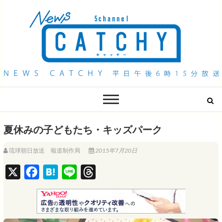
QAB NEWS Headline
キャッチー 月曜〜金曜 午後6時15分放送
夏休みの子どもたち・キッズパーク
琉球朝日放送 報道制作局
2015年7月20日
X
F
H
L
T
a
a
i
h
c
t
n
r
e
e
e
e