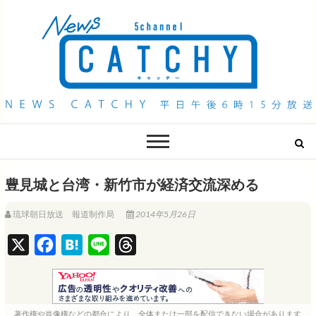
QAB NEWS Headline
キャッチー 月曜〜金曜 午後6時15分放送
豊見城と台湾・新竹市が経済交流深める
琉球朝日放送 報道制作局
2014年5月26日
X
F
H
L
T
a
a
i
h
c
t
n
r
e
e
e
e
著作権や肖像権などの都合により、全体または一部を配信できない場合があります。