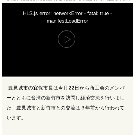
b
n
a
HLS.js error: networkError - fatal: true -
o
a
d
manifestLoadError
o
s
k
豊見城市の宜保市長は今月22日から商工会のメンバ
ーとともに台湾の新竹市を訪問し経済交流を行いまし
た。豊見城市と新竹市との交流は３年前から行われて
います。