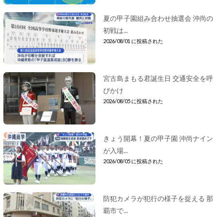
夏の甲子園組み合わせ抽選会 沖尚の
初戦は...
2026/08/01 に投稿された
宮古島まもる君誕生日 交通安全を呼
びかけ
2026/08/05 に投稿された
きょう開幕！夏の甲子園 沖尚ナイン
が入場...
2026/08/05 に投稿された
防犯カメラが犯行の様子を捉える 那
覇市で...