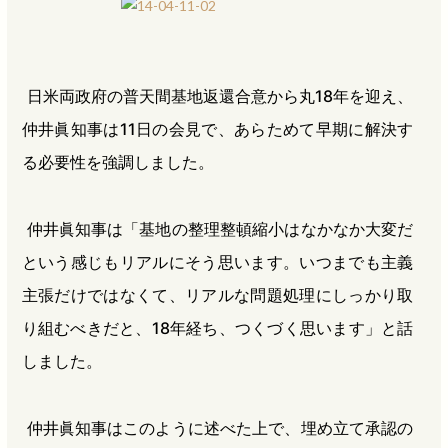
b
n
a
o
a
d
o
s
日米両政府の普天間基地返還合意から丸18年を迎え、
k
仲井眞知事は11日の会見で、あらためて早期に解決す
る必要性を強調しました。
仲井眞知事は「基地の整理整頓縮小はなかなか大変だ
という感じもリアルにそう思います。いつまでも主義
主張だけではなくて、リアルな問題処理にしっかり取
り組むべきだと、18年経ち、つくづく思います」と話
しました。
仲井眞知事はこのように述べた上で、埋め立て承認の