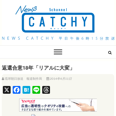
QAB NEWS Headline
キャッチー 月曜〜金曜 午後6時15分放送
返還合意18年「リアルに大変」
琉球朝日放送 報道制作局
2014年4月11日
X
F
H
L
T
a
a
i
h
c
t
n
r
e
e
e
e