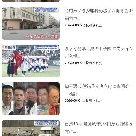
防犯カメラが犯行の様子を捉える 那
覇市で...
2026/08/06 に投稿された
きょう開幕！夏の甲子園 沖尚ナイン
が入場...
2026/08/05 に投稿された
知事選 立候補予定者向けに説明会
「検討...
2026/08/04 に投稿された
台風13号 暴風域伴い6日から沖縄地
方に...