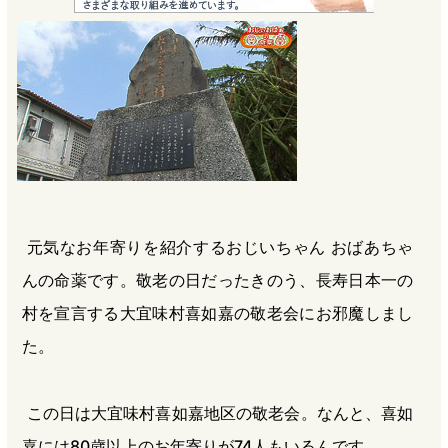
e
e
e
e
b
n
a
o
a
d
o
s
k
元気なお年寄りを紹介するおじいちゃん おばあちゃ
んの命薬です。敬老の日だったきのう、長寿日本一の
村を宣言する大宜味村喜如嘉の敬老会にお邪魔しまし
た。
この日は大宜味村喜如嘉地区の敬老会。なんと、喜如
嘉には80歳以上のお年寄りが74人もいるんです。