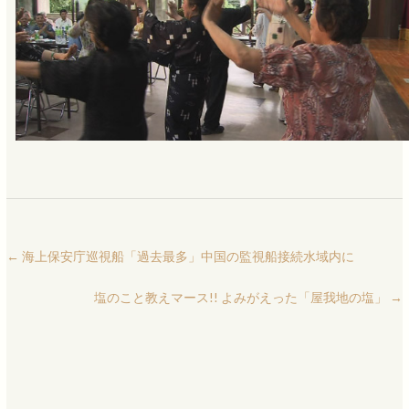
←
海上保安庁巡視船「過去最多」中国の監視船接続水域内に
塩のこと教えマース!! よみがえった「屋我地の塩」
→