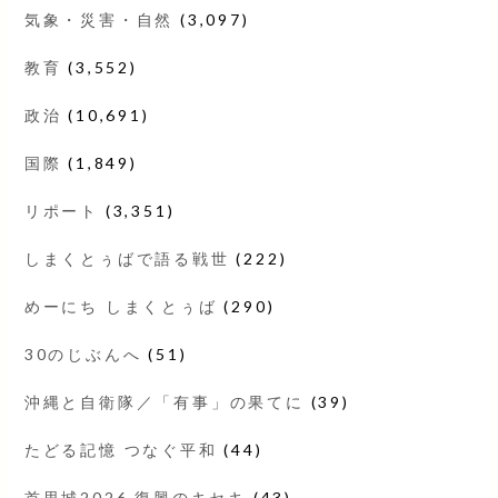
気象・災害・自然
(3,097)
教育
(3,552)
政治
(10,691)
国際
(1,849)
リポート
(3,351)
しまくとぅばで語る戦世
(222)
めーにち しまくとぅば
(290)
30のじぶんへ
(51)
沖縄と自衛隊／「有事」の果てに
(39)
たどる記憶 つなぐ平和
(44)
首里城2026 復興のキセキ
(43)