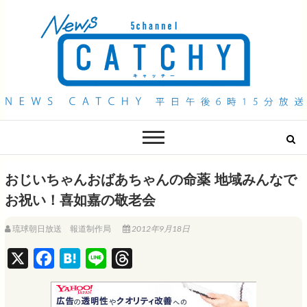
QAB NEWS Headline
キャッチー 月曜〜金曜 午後6時15分放送
おじいちゃんおばあちゃんの命薬 地域みんなで
お祝い！喜如嘉の敬老会
琉球朝日放送 報道制作局
2012年9月18日
X
F
H
L
T
a
a
i
h
c
t
n
r