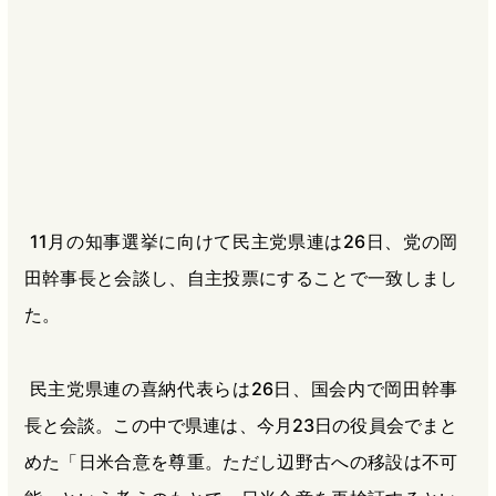
b
n
a
o
a
d
o
s
k
11月の知事選挙に向けて民主党県連は26日、党の岡
田幹事長と会談し、自主投票にすることで一致しまし
た。
民主党県連の喜納代表らは26日、国会内で岡田幹事
長と会談。この中で県連は、今月23日の役員会でまと
めた「日米合意を尊重。ただし辺野古への移設は不可