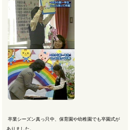
b
n
a
o
a
d
o
s
k
卒業シーズン真っ只中、保育園や幼稚園でも卒園式が
ありました。