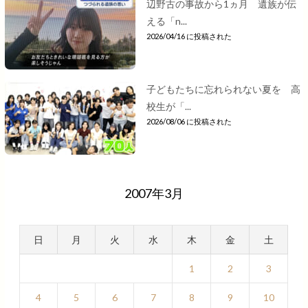
辺野古の事故から1ヵ月 遺族が伝
える「n...
2026/04/16 に投稿された
子どもたちに忘れられない夏を 高
校生が「...
2026/08/06 に投稿された
2007年3月
日
月
火
水
木
金
土
1
2
3
4
5
6
7
8
9
10