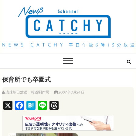
QAB NEWS Headline
キャッチー 月曜〜金曜 午後6時15分放送
保育所でも卒園式
琉球朝日放送 報道制作局
2007年3月24日
X
F
H
L
T
a
a
i
h
c
t
n
r
e
e
e
e