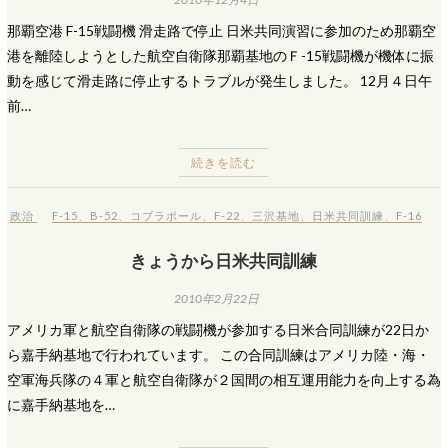
那覇空港 F-15戦闘機 滑走路で停止 日米共同演習に参加のため那覇空
港を離陸しようとした航空自衛隊那覇基地のＦ-15戦闘機が機体に振
動を感じて滑走路に停止するトラブルが発生しました。 12月４日午
前…
続きを読む
政治
F-15
、
B-52
、
コブラボール
、
F-22
、
三沢基地
、
日米共同訓練
、
F-16
きょうから日米共同訓練
2010年2月22日
アメリカ軍と航空自衛隊の戦闘機が参加する日米合同訓練が22日か
ら嘉手納基地で行われています。 この合同訓練はアメリカ陸・海・
空軍海兵隊の４軍と航空自衛隊が２国間の相互運用能力を向上する為
に嘉手納基地を…