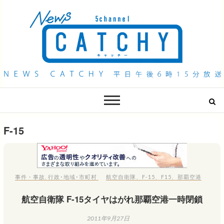
QAB NEWS Headline
キャッチー 月曜〜金曜 午後6時15分放送
F-15
事件・事故
,
行政･地域･市町村
航空自衛隊
、
F-15
、
F15
、
那覇空港
航空自衛隊 F-15タイヤはがれ那覇空港一時閉鎖
2011年9月27日