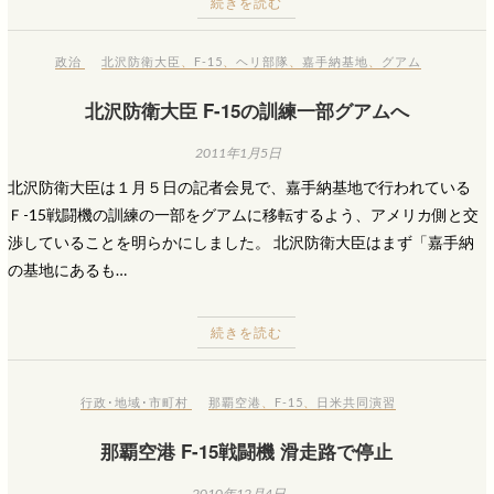
続きを読む
政治
北沢防衛大臣
、
F-15
、
ヘリ部隊
、
嘉手納基地
、
グアム
北沢防衛大臣 F-15の訓練一部グアムへ
2011年1月5日
北沢防衛大臣は１月５日の記者会見で、嘉手納基地で行われている
Ｆ-15戦闘機の訓練の一部をグアムに移転するよう、アメリカ側と交
渉していることを明らかにしました。 北沢防衛大臣はまず「嘉手納
の基地にあるも…
続きを読む
行政･地域･市町村
那覇空港
、
F-15
、
日米共同演習
那覇空港 F-15戦闘機 滑走路で停止
2010年12月4日