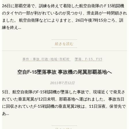
26日に那覇空港で、訓練を終えて着陸した航空自衛隊のＦ15戦闘機
のタイヤの一部が剥がれているのが見つかり、滑走路が一時閉鎖され
ました。 航空自衛隊などによりますと、26日午後7時15分ごろ、訓
練を終え…
続きを読む
事件・事故
,
行政･地域･市町村
墜落
、
F-15
、
F15
空自F-15墜落事故 事故機の尾翼那覇基地へ
2011年7月12日
5日、航空自衛隊のF-15戦闘機が墜落した事故で、現場近くで発見さ
れていた垂直尾翼が12日未明、那覇基地へ運ばれました。 事故当日
に回収されていたF-15戦闘機の垂直尾翼2枚は、11日深夜、保管先で
あ…