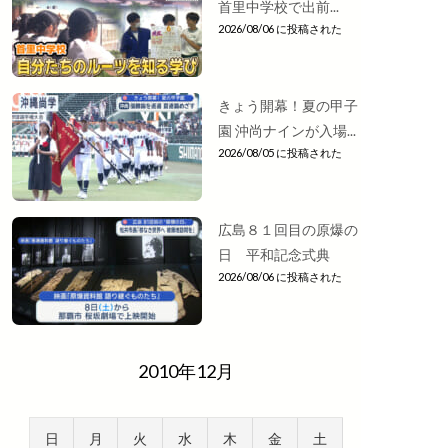
首里中学校で出前...
2026/08/06 に投稿された
きょう開幕！夏の甲子
園 沖尚ナインが入場...
2026/08/05 に投稿された
広島８１回目の原爆の
日 平和記念式典
2026/08/06 に投稿された
2010年12月
日
月
火
水
木
金
土