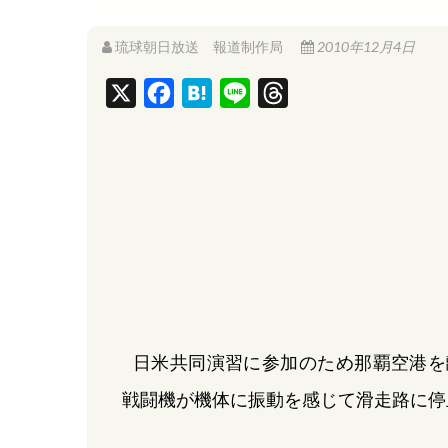
琉球朝日放送 報道制作局
2010年12月4日
X
F
H
L
T
a
a
i
h
c
t
n
r
e
e
e
e
b
n
a
o
a
d
o
s
k
日米共同演習に参加のため那覇空港を
戦闘機が機体に振動を感じて滑走路に停