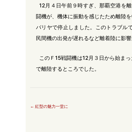
12月４日午前９時すぎ、那覇空港を離
闘機が、機体に振動を感じたため離陸を
バリヤで停止しました。このトラブルで
民間機の出発が遅れるなど離着陸に影響
このＦ15戦闘機は12月３日から始ま
で離陸するところでした。
←
紅型の魅力一堂に