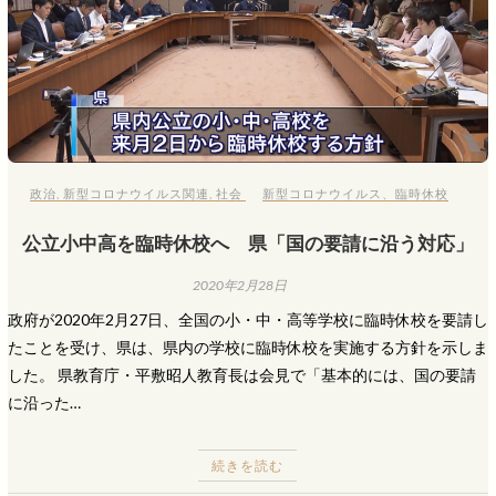
政治
,
新型コロナウイルス関連
,
社会
新型コロナウイルス
、
臨時休校
公立小中高を臨時休校へ 県「国の要請に沿う対応」
2020年2月28日
政府が2020年2月27日、全国の小・中・高等学校に臨時休校を要請し
たことを受け、県は、県内の学校に臨時休校を実施する方針を示しま
した。 県教育庁・平敷昭人教育長は会見で「基本的には、国の要請
に沿った…
続きを読む