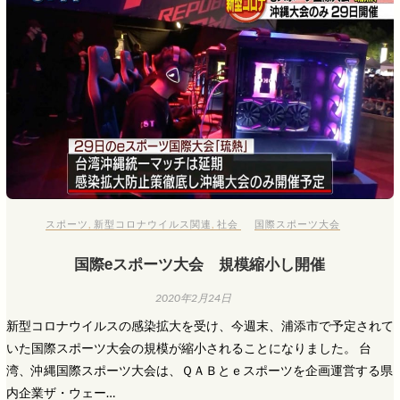
スポーツ
,
新型コロナウイルス関連
,
社会
国際スポーツ大会
国際eスポーツ大会 規模縮小し開催
2020年2月24日
新型コロナウイルスの感染拡大を受け、今週末、浦添市で予定されて
いた国際スポーツ大会の規模が縮小されることになりました。 台
湾、沖縄国際スポーツ大会は、ＱＡＢとｅスポーツを企画運営する県
内企業ザ・ウェー…