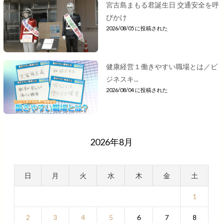
宮古島まもる君誕生日 交通安全を呼
びかけ
2026/08/05 に投稿された
健康経営１働きやすい職場とは／ビ
ジネスキ...
2026/08/04 に投稿された
2026年8月
日
月
火
水
木
金
土
1
2
3
4
5
6
7
8