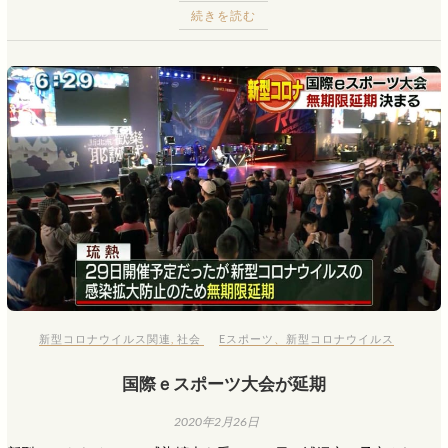
続きを読む
新型コロナウイルス関連
,
社会
Eスポーツ
、
新型コロナウイルス
国際ｅスポーツ大会が延期
2020年2月26日