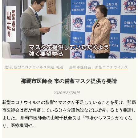
政治
,
新型コロナウイルス関連
,
社会
那覇市医師会
、
新型コロナウイルス
那覇市医師会 市の備蓄マスク提供を要請
2020年2月26日
新型コロナウイルスの影響でマスクが不足していることを受け、那覇
市医師会は市が備蓄している分を介護施設などに提供するよう要請し
ました。 那覇市医師会の山城千秋会長は「市場からマスクがなくな
り、医療機関や…