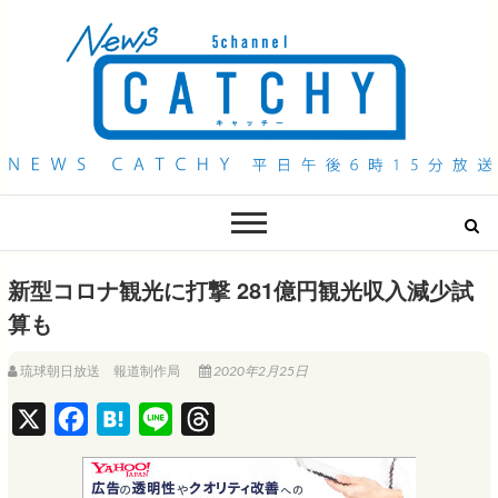
QAB NEWS Headline
キャッチー 月曜〜金曜 午後6時15分放送
新型コロナ観光に打撃 281億円観光収入減少試
算も
琉球朝日放送 報道制作局
2020年2月25日
X
F
H
L
T
a
a
i
h
c
t
n
r