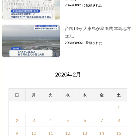
2026/08/01 に投稿された
台風13号 大東島が暴風域 本島地方
は7...
2026/08/06 に投稿された
2020年2月
日
月
火
水
木
金
土
1
2
3
4
5
6
7
8
9
10
11
12
13
14
15