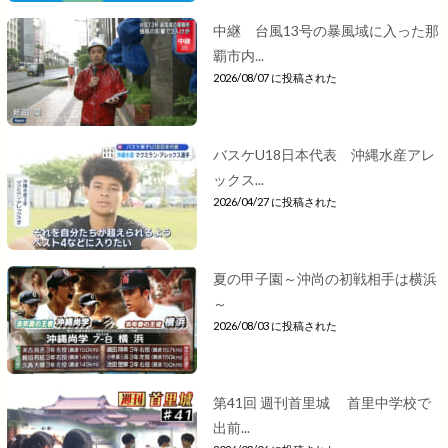
中継 台風13号の暴風域に入った那
覇市内...
2026/08/07 に投稿された
バスケU18日本代表 沖縄水産アレ
ックス...
2026/04/27 に投稿された
夏の甲子園～沖尚の初戦相手は横浜
～
2026/08/03 に投稿された
第41回 週刊首里城 首里中学校で
出前...