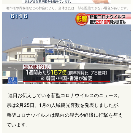
e
e
e
e
著作権や肖像権などの都合により、全体または一部を配信できない場合があります。
b
n
a
o
a
d
o
s
k
連日お伝えしている新型コロナウイルスのニュース。
県は2月25日、1月の入域観光客数を発表しましたが、
新型コロナウイルスは県内の観光や経済に打撃を与え
ています。