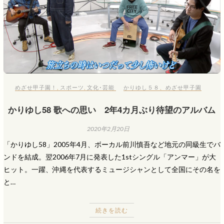
めざせ甲子園！
,
スポーツ
,
文化･芸能
かりゆし５８
、
めざせ甲子園
かりゆし58 歌への思い 2年4カ月ぶり待望のアルバム
2020年2月20日
「かりゆし58」2005年4月、ボーカル前川慎吾など地元の同級生でバ
ンドを結成。翌2006年7月に発表した1stシングル「アンマー」が大
ヒット。一躍、沖縄を代表するミュージシャンとして全国にその名を
と…
続きを読む