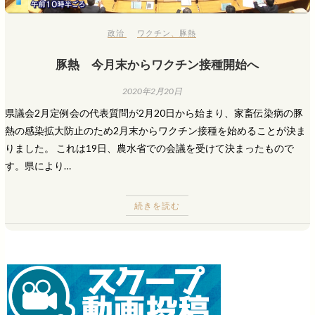
政治
ワクチン
、
豚熱
豚熱 今月末からワクチン接種開始へ
2020年2月20日
県議会2月定例会の代表質問が2月20日から始まり、家畜伝染病の豚
熱の感染拡大防止のため2月末からワクチン接種を始めることが決ま
りました。 これは19日、農水省での会議を受けて決まったもので
す。県により…
続きを読む