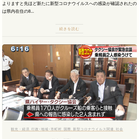
よりますと先ほど新たに新型コロナウイルスへの感染が確認されたの
は県内在住の8…
続きを読む
観光・経済
,
行政･地域･市町村
,
国際
,
新型コロナウイルス関連
,
社会