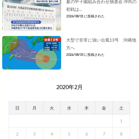
夏の甲子園組み合わせ抽選会 沖尚の
初戦は...
2026/08/01 に投稿された
大型で非常に強い台風13号 沖縄地
方へ
2026/08/05 に投稿された
2020年2月
日
月
火
水
木
金
土
1
2
3
4
5
6
7
8