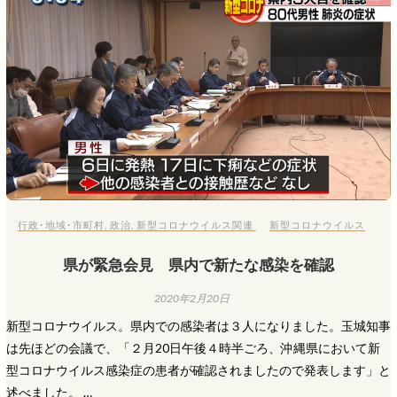
行政･地域･市町村
,
政治
,
新型コロナウイルス関連
新型コロナウイルス
県が緊急会見 県内で新たな感染を確認
2020年2月20日
新型コロナウイルス。県内での感染者は３人になりました。玉城知事
は先ほどの会議で、「２月20日午後４時半ごろ、沖縄県において新
型コロナウイルス感染症の患者が確認されましたので発表します」と
述べました。 …