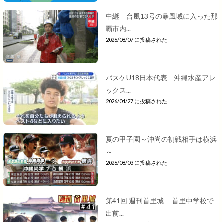
中継 台風13号の暴風域に入った那
覇市内...
2026/08/07 に投稿された
バスケU18日本代表 沖縄水産アレ
ックス...
2026/04/27 に投稿された
夏の甲子園～沖尚の初戦相手は横浜
～
2026/08/03 に投稿された
第41回 週刊首里城 首里中学校で
出前...