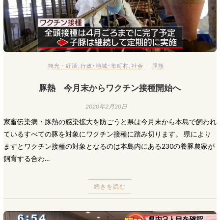
観光・経済
,
行政･地域･市町村
,
社会
豚熱
豚熱 今月末からワクチン接種開始へ
2020年2月20日
家畜伝染病・豚熱の感染拡大を防ごうと県は今月末から本島で飼われ
ているすべての豚を対象にワクチン接種に踏み切ります。 県により
ますとワクチン接種の対象となるのは本島内にある230の養豚農家が
飼育する合わ…
続きを読む