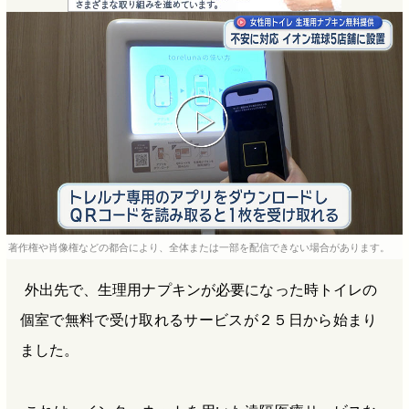
e
e
e
e
b
n
a
o
a
d
o
s
k
著作権や肖像権などの都合により、全体または一部を配信できない場合があります。
外出先で、生理用ナプキンが必要になった時トイレの
個室で無料で受け取れるサービスが２５日から始まり
ました。