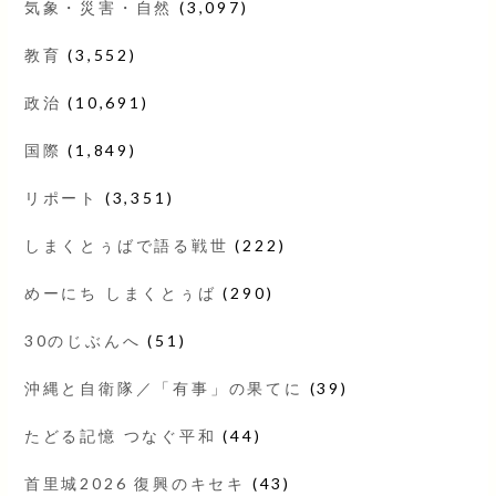
気象・災害・自然
(3,097)
教育
(3,552)
政治
(10,691)
国際
(1,849)
リポート
(3,351)
しまくとぅばで語る戦世
(222)
めーにち しまくとぅば
(290)
30のじぶんへ
(51)
沖縄と自衛隊／「有事」の果てに
(39)
たどる記憶 つなぐ平和
(44)
首里城2026 復興のキセキ
(43)