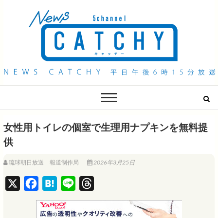
QAB NEWS Headline
キャッチー 月曜〜金曜 午後6時15分放送
女性用トイレの個室で生理用ナプキンを無料提
供
琉球朝日放送 報道制作局
2026年3月25日
X
F
H
L
T
a
a
i
h
c
t
n
r