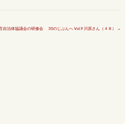
言自治体協議会の研修会
30のじぶんへ Vol.9 川原さん（４８）
→