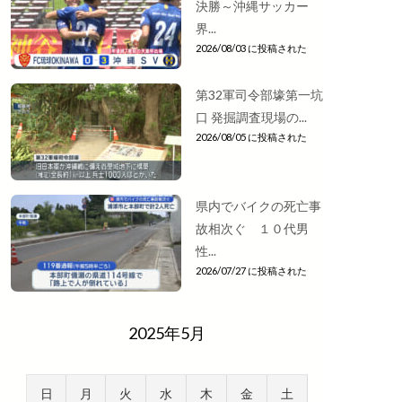
決勝～沖縄サッカー
界...
2026/08/03 に投稿された
第32軍司令部壕第一坑
口 発掘調査現場の...
2026/08/05 に投稿された
県内でバイクの死亡事
故相次ぐ １０代男
性...
2026/07/27 に投稿された
2025年5月
日
月
火
水
木
金
土