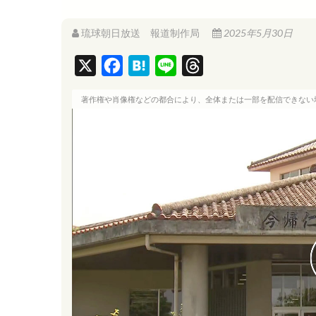
琉球朝日放送 報道制作局
2025年5月30日
X
F
H
L
T
a
a
i
h
著作権や肖像権などの都合により、全体または一部を配信できない
c
t
n
r
e
e
e
e
b
n
a
o
a
d
o
s
k