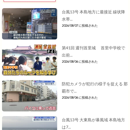
台風13号 本島地方に最接近 線状降
水帯...
2026/08/07 に投稿された
第41回 週刊首里城 首里中学校で
出前...
2026/08/06 に投稿された
防犯カメラが犯行の様子を捉える 那
覇市で...
2026/08/06 に投稿された
台風13号 大東島が暴風域 本島地方
は7...