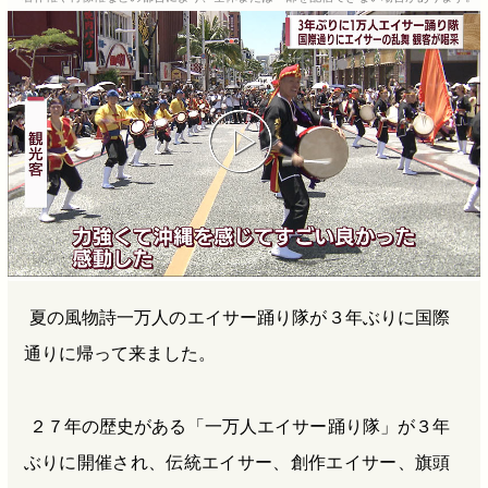
b
n
a
o
a
d
o
s
k
夏の風物詩一万人のエイサー踊り隊が３年ぶりに国際
通りに帰って来ました。
２７年の歴史がある「一万人エイサー踊り隊」が３年
ぶりに開催され、伝統エイサー、創作エイサー、旗頭