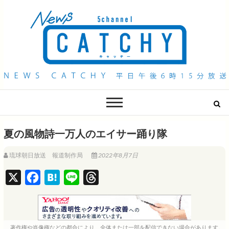
QAB NEWS Headline
キャッチー 月曜〜金曜 午後6時15分放送
夏の風物詩一万人のエイサー踊り隊
琉球朝日放送 報道制作局
2022年8月7日
X
F
H
L
T
a
a
i
h
c
t
n
r
e
e
e
e
著作権や肖像権などの都合により、全体または一部を配信できない場合があります。