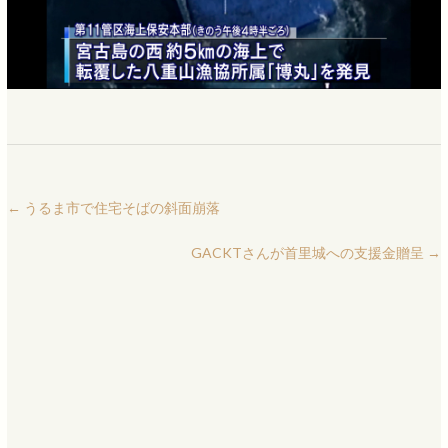
←
うるま市で住宅そばの斜面崩落
GACKTさんが首里城への支援金贈呈
→