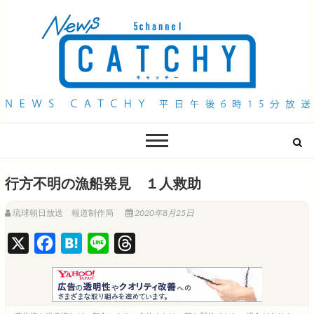
QAB NEWS Headline
キャッチー 月曜〜金曜 午後6時15分放送
行方不明の漁船発見 １人救助
琉球朝日放送 報道制作局
2020年8月25日
X
F
H
L
T
a
a
i
h
c
t
n
r
e
e
e
e