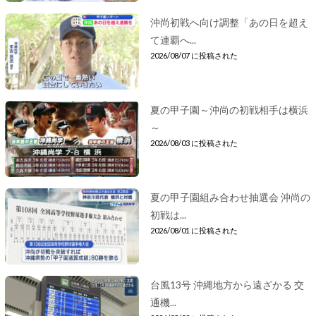
沖尚初戦へ向け調整「あの日を超え
て連覇へ...
2026/08/07 に投稿された
夏の甲子園～沖尚の初戦相手は横浜
～
2026/08/03 に投稿された
夏の甲子園組み合わせ抽選会 沖尚の
初戦は...
2026/08/01 に投稿された
台風13号 沖縄地方から遠ざかる 交
通機...