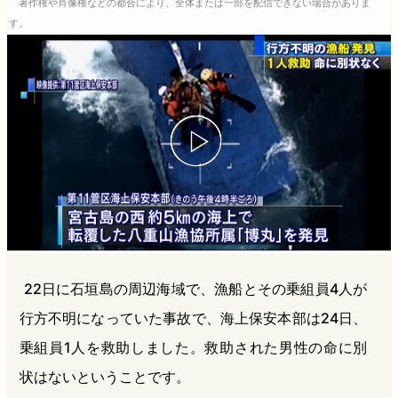
著作権や肖像権などの都合により、全体または一部を配信できない場合がありま
b
n
a
す。
o
a
d
o
s
k
22日に石垣島の周辺海域で、漁船とその乗組員4人が
行方不明になっていた事故で、海上保安本部は24日、
乗組員1人を救助しました。救助された男性の命に別
状はないということです。