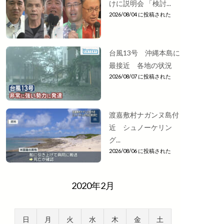
けに説明会 「検討...
2026/08/04 に投稿された
台風13号 沖縄本島に
最接近 各地の状況
2026/08/07 に投稿された
渡嘉敷村ナガンヌ島付
近 シュノーケリン
グ...
2026/08/06 に投稿された
2020年2月
日
月
火
水
木
金
土