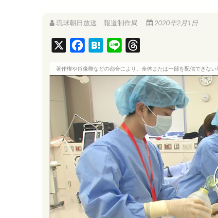
琉球朝日放送 報道制作局
2020年2月1日
X
F
H
L
T
a
a
i
h
著作権や肖像権などの都合により、全体または一部を配信できない
c
t
n
r
e
e
e
e
b
n
a
o
a
d
o
s
k