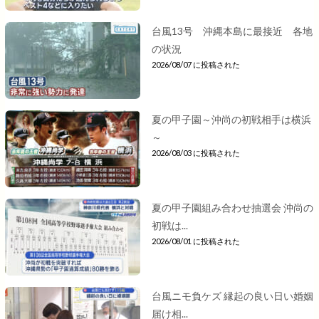
台風13号 沖縄本島に最接近 各地
の状況
2026/08/07 に投稿された
夏の甲子園～沖尚の初戦相手は横浜
～
2026/08/03 に投稿された
夏の甲子園組み合わせ抽選会 沖尚の
初戦は...
2026/08/01 に投稿された
台風ニモ負ケズ 縁起の良い日い婚姻
届け相...