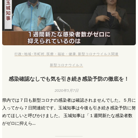
行政･地域･市町村
,
医療・福祉・健康
,
新型コロナウイルス関連
新型コロナウイルス
感染確認なしでも気を引き続き感染予防の徹底を！
2020年5月7日
県内では７日も新型コロナの感染者は確認されませんでした。５月に
入ってから７日間連続です。玉城知事は今後も引き続き感染予防に努
めてほしいと呼びかけました。 玉城知事は「１週間新たな感染者数
がゼロに抑えら…