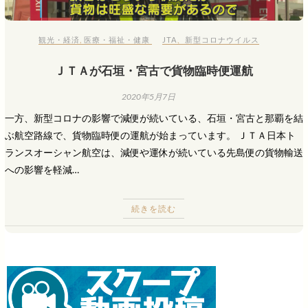
観光・経済
,
医療・福祉・健康
JTA
、
新型コロナウイルス
ＪＴＡが石垣・宮古で貨物臨時便運航
2020年5月7日
一方、新型コロナの影響で減便が続いている、石垣・宮古と那覇を結
ぶ航空路線で、貨物臨時便の運航が始まっています。 ＪＴＡ日本ト
ランスオーシャン航空は、減便や運休が続いている先島便の貨物輸送
への影響を軽減…
続きを読む