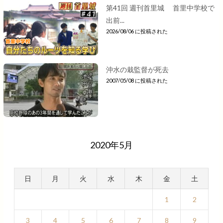
第41回 週刊首里城 首里中学校で
出前...
2026/08/06 に投稿された
沖水の栽監督が死去
2007/05/08 に投稿された
2020年5月
日
月
火
水
木
金
土
1
2
3
4
5
6
7
8
9