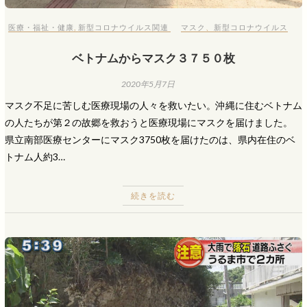
医療・福祉・健康
,
新型コロナウイルス関連
マスク
、
新型コロナウイルス
ベトナムからマスク３７５０枚
2020年5月7日
マスク不足に苦しむ医療現場の人々を救いたい。沖縄に住むベトナム
の人たちが第２の故郷を救おうと医療現場にマスクを届けました。
県立南部医療センターにマスク3750枚を届けたのは、県内在住のベ
トナム人約3…
続きを読む