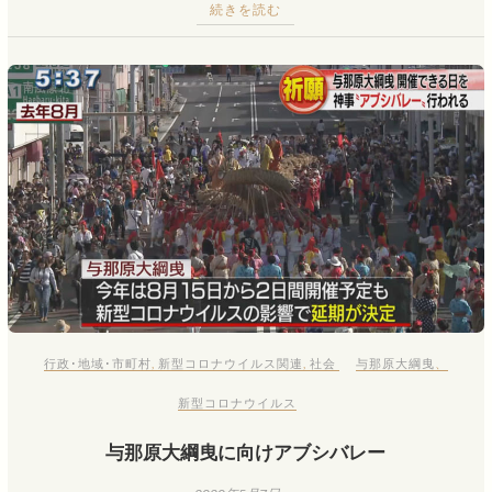
続きを読む
行政･地域･市町村
,
新型コロナウイルス関連
,
社会
与那原大綱曳
、
新型コロナウイルス
与那原大綱曳に向けアブシバレー