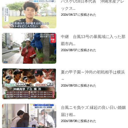
バスケU18日本代表 沖縄水産アレ
ックス...
2026/04/27 に投稿された
中継 台風13号の暴風域に入った那
覇市内...
2026/08/07 に投稿された
夏の甲子園～沖尚の初戦相手は横浜
～
2026/08/03 に投稿された
台風ニモ負ケズ 縁起の良い日い婚姻
届け相...
2026/08/08 に投稿された