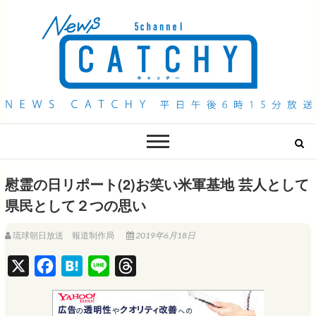
QAB NEWS Headline
キャッチー 月曜〜金曜 午後6時15分放送
慰霊の日リポート(2)お笑い米軍基地 芸人として
県民として２つの思い
琉球朝日放送 報道制作局
2019年6月18日
X
F
H
L
T
a
a
i
h
c
t
n
r