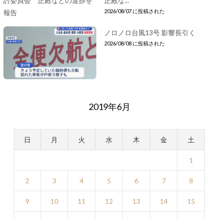
正殿な...
2026/08/07 に投稿された
ノロノロ台風13号 影響長引く
2026/08/08 に投稿された
2019年6月
日
月
火
水
木
金
土
1
2
3
4
5
6
7
8
9
10
11
12
13
14
15