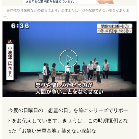
e
e
e
e
著作権や肖像権などの都合により、全体または一部を配信できない場合がありま
b
n
a
す。
o
a
d
o
s
k
今度の日曜日の「慰霊の日」を前にシリーズでリポー
トをお伝えしています。きょうは、この時期恒例とな
った「お笑い米軍基地」笑えない深刻な