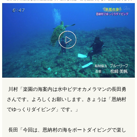
b
n
a
o
a
d
o
s
k
川村「楽園の海案内は水中ビデオカメラマンの長田勇
さんです。よろしくお願いします。きょうは「恩納村
でゆっくりダイビング」です。」
長田「今回は、恩納村の海をボートダイビングで楽し