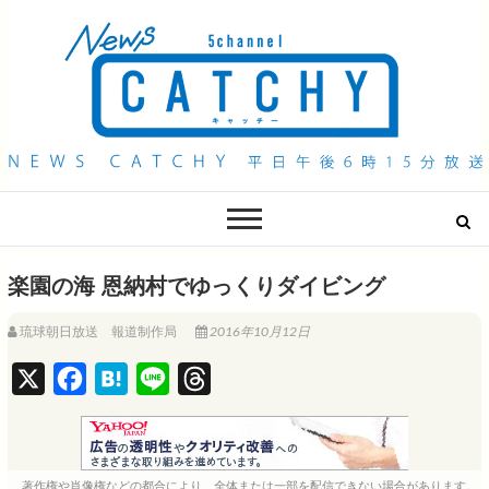
QAB NEWS Headline
キャッチー 月曜〜金曜 午後6時15分放送
楽園の海 恩納村でゆっくりダイビング
琉球朝日放送 報道制作局
2016年10月12日
X
F
H
L
T
a
a
i
h
c
t
n
r
e
e
e
e
著作権や肖像権などの都合により、全体または一部を配信できない場合があります。